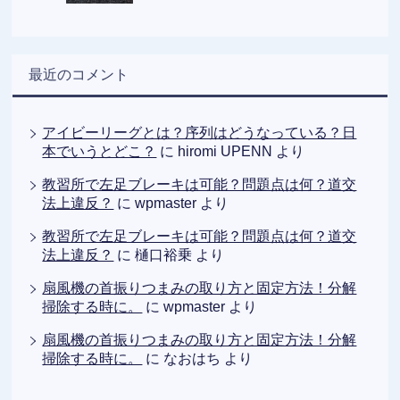
最近のコメント
アイビーリーグとは？序列はどうなっている？日
本でいうとどこ？
に
hiromi UPENN
より
教習所で左足ブレーキは可能？問題点は何？道交
法上違反？
に
wpmaster
より
教習所で左足ブレーキは可能？問題点は何？道交
法上違反？
に
樋口裕乗
より
扇風機の首振りつまみの取り方と固定方法！分解
掃除する時に。
に
wpmaster
より
扇風機の首振りつまみの取り方と固定方法！分解
掃除する時に。
に
なおはち
より