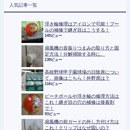
人気記事一覧
浮き輪修理はアイロンで可能！プー
ルの補修で継ぎ目はこうする！
145ビュー
扇風機の首振りつまみの取り方と固
定方法！分解掃除する時に。
139ビュー
高校野球甲子園球場の日陰席につい
て。画像はこちら！外野席は？
116ビュー
ビーチボールや浮き輪の修理方法は
これ！継ぎ目の穴の補修は接着剤
で！
93ビュー
扇風機の前ガードの外し方付け方は
これ！クリップはなぜ固いの？