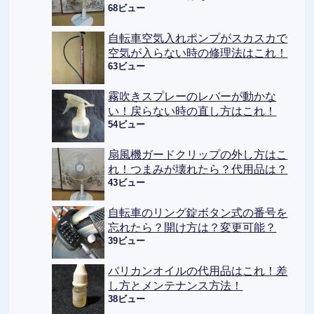
68ビュー
自転車空気入れポンプがスカスカで
空気が入らない時の修理法はこれ！
63ビュー
霧吹きスプレーのレバーが動かな
い！戻らない時の直し方はこれ！
54ビュー
扇風機ガードクリップの外し方はこ
れ！つまみが壊れたら？代用品は？
43ビュー
自転車のリング錠ボタン式の番号を
忘れたら？開け方は？変更可能？
39ビュー
バリカンオイルの代用品はこれ！差
し方とメンテナンス方法！
38ビュー