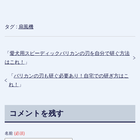
タグ :
扇風機
「
愛犬用スピーディックバリカンの刃を自分で研ぐ方法
はこれ！
」
「
バリカンの刃も研ぐ必要あり！自宅での研ぎ方はこ
れ！
」
コメントを残す
名前
(必須)