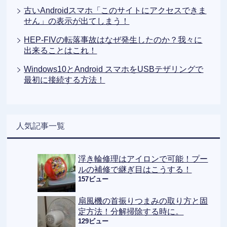
古いAndroidスマホ「このサイトにアクセスできま
せん」の表示が出てしまう！
HEP-FIVの転落事故はなぜ発生したのか？我々に
出来ることはこれ！
Windows10とAndroid スマホをUSBテザリングで
最初に接続する方法！
人気記事一覧
浮き輪修理はアイロンで可能！プー
ルの補修で継ぎ目はこうする！
157ビュー
扇風機の首振りつまみの取り方と固
定方法！分解掃除する時に。
129ビュー