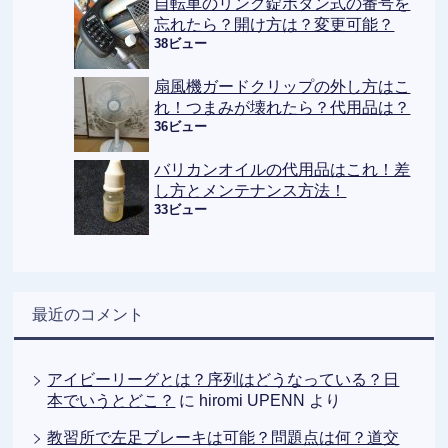
自転車のリング錠ボタン式の番号を
忘れたら？開け方は？変更可能？
38ビュー
扇風機ガードクリップの外し方はこ
れ！つまみが壊れたら？代用品は？
36ビュー
バリカンオイルの代用品はこれ！差
し方とメンテナンス方法！
33ビュー
最近のコメント
アイビーリーグとは？序列はどうなっている？日
本でいうとどこ？
に
hiromi UPENN
より
教習所で左足ブレーキは可能？問題点は何？道交