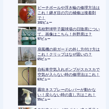
ビーチボールや浮き輪の修理方法は
これ！継ぎ目の穴の補修は接着剤
で！
102ビュー
高校野球甲子園球場の日陰席につい
て。画像はこちら！外野席は？
97ビュー
扇風機の前ガードの外し方付け方は
これ！クリップはなぜ固いの？
65ビュー
自転車空気入れポンプがスカスカで
空気が入らない時の修理法はこれ！
63ビュー
霧吹きスプレーのレバーが動かな
い！戻らない時の直し方はこれ！
55ビュー