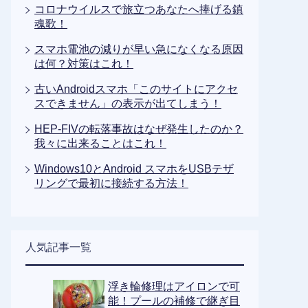
コロナウイルスで旅立つあなたへ捧げる鎮
魂歌！
スマホ電池の減りが早い急になくなる原因
は何？対策はこれ！
古いAndroidスマホ「このサイトにアクセ
スできません」の表示が出てしまう！
HEP-FIVの転落事故はなぜ発生したのか？
我々に出来ることはこれ！
Windows10とAndroid スマホをUSBテザ
リングで最初に接続する方法！
人気記事一覧
浮き輪修理はアイロンで可
能！プールの補修で継ぎ目