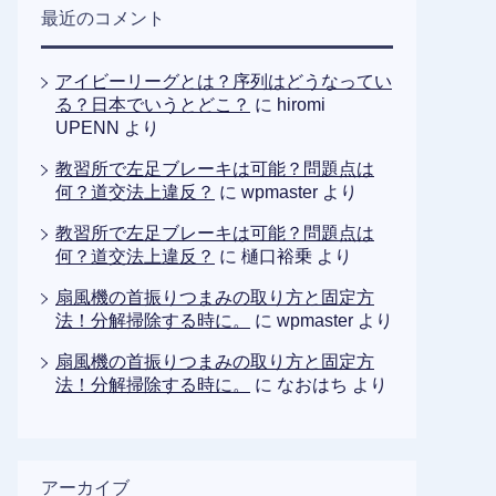
最近のコメント
アイビーリーグとは？序列はどうなってい
る？日本でいうとどこ？
に
hiromi
UPENN
より
教習所で左足ブレーキは可能？問題点は
何？道交法上違反？
に
wpmaster
より
教習所で左足ブレーキは可能？問題点は
何？道交法上違反？
に
樋口裕乗
より
扇風機の首振りつまみの取り方と固定方
法！分解掃除する時に。
に
wpmaster
より
扇風機の首振りつまみの取り方と固定方
法！分解掃除する時に。
に
なおはち
より
アーカイブ