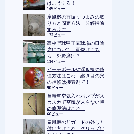
はこうする！
145ビュー
扇風機の首振りつまみの取
り方と固定方法！分解掃除
する時に。
132ビュー
高校野球甲子園球場の日陰
席について。画像はこち
ら！外野席は？
114ビュー
ビーチボールや浮き輪の修
理方法はこれ！継ぎ目の穴
の補修は接着剤で！
90ビュー
自転車空気入れポンプがス
カスカで空気が入らない時
の修理法はこれ！
66ビュー
扇風機の前ガードの外し方
付け方はこれ！クリップは