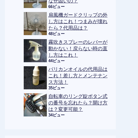
なぜ固いの？
66ビュー
扇風機ガードクリップの外
し方はこれ！つまみが壊れ
たら？代用品は？
48ビュー
霧吹きスプレーのレバーが
動かない！戻らない時の直
し方はこれ！
44ビュー
バリカンオイルの代用品は
これ！差し方とメンテナン
ス方法！
35ビュー
自転車のリング錠ボタン式
の番号を忘れたら？開け方
は？変更可能？
34ビュー