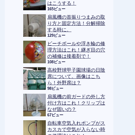
はこうする！
165ビュー
扇風機の首振りつまみの取
り方と固定方法！分解掃除
する時に。
129ビュー
ビーチボールや浮き輪の修
理方法はこれ！継ぎ目の穴
の補修は接着剤で！
108ビュー
高校野球甲子園球場の日陰
席について。画像はこち
ら！外野席は？
98ビュー
扇風機の前ガードの外し方
付け方はこれ！クリップは
なぜ固いの？
67ビュー
自転車空気入れポンプがス
カスカで空気が入らない時