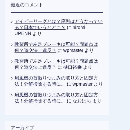
最近のコメント
アイビーリーグとは？序列はどうなってい
る？日本でいうとどこ？
に
hiromi
UPENN
より
教習所で左足ブレーキは可能？問題点は
何？道交法上違反？
に
wpmaster
より
教習所で左足ブレーキは可能？問題点は
何？道交法上違反？
に
樋口裕乗
より
扇風機の首振りつまみの取り方と固定方
法！分解掃除する時に。
に
wpmaster
より
扇風機の首振りつまみの取り方と固定方
法！分解掃除する時に。
に
なおはち
より
アーカイブ