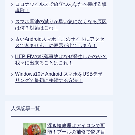
コロナウイルスで旅立つあなたへ捧げる鎮
魂歌！
スマホ電池の減りが早い急になくなる原因
は何？対策はこれ！
古いAndroidスマホ「このサイトにアクセ
スできません」の表示が出てしまう！
HEP-FIVの転落事故はなぜ発生したのか？
我々に出来ることはこれ！
Windows10とAndroid スマホをUSBテザ
リングで最初に接続する方法！
人気記事一覧
浮き輪修理はアイロンで可
能！プールの補修で継ぎ目