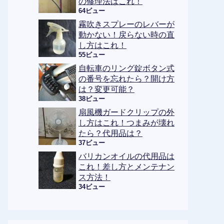
の修理法はこれ！
64ビュー
霧吹きスプレーのレバーが
動かない！戻らない時の直
し方はこれ！
55ビュー
自転車のリング錠ボタン式
の番号を忘れたら？開け方
は？変更可能？
38ビュー
扇風機ガードクリップの外
し方はこれ！つまみが壊れ
たら？代用品は？
37ビュー
バリカンオイルの代用品は
これ！差し方とメンテナン
ス方法！
34ビュー