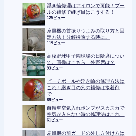
浮き輪修理はアイロンで可能！プー
ルの補修で継ぎ目はこうする！
125ビュー
扇風機の首振りつまみの取り方と固
定方法！分解掃除する時に。
119ビュー
高校野球甲子園球場の日陰席につい
て。画像はこちら！外野席は？
93ビュー
ビーチボールや浮き輪の修理方法は
これ！継ぎ目の穴の補修は接着剤
で！
89ビュー
自転車空気入れポンプがスカスカで
空気が入らない時の修理法はこれ！
61ビュー
扇風機の前ガードの外し方付け方は