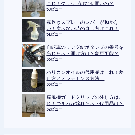
これ！クリップはなぜ固いの？
59ビュー
霧吹きスプレーのレバーが動かな
い！戻らない時の直し方はこれ！
51ビュー
自転車のリング錠ボタン式の番号を
忘れたら？開け方は？変更可能？
35ビュー
バリカンオイルの代用品はこれ！差
し方とメンテナンス方法！
33ビュー
扇風機ガードクリップの外し方はこ
れ！つまみが壊れたら？代用品は？
32ビュー