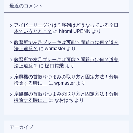
最近のコメント
アイビーリーグとは？序列はどうなっている？日
本でいうとどこ？
に
hiromi UPENN
より
教習所で左足ブレーキは可能？問題点は何？道交
法上違反？
に
wpmaster
より
教習所で左足ブレーキは可能？問題点は何？道交
法上違反？
に
樋口裕乗
より
扇風機の首振りつまみの取り方と固定方法！分解
掃除する時に。
に
wpmaster
より
扇風機の首振りつまみの取り方と固定方法！分解
掃除する時に。
に
なおはち
より
アーカイブ