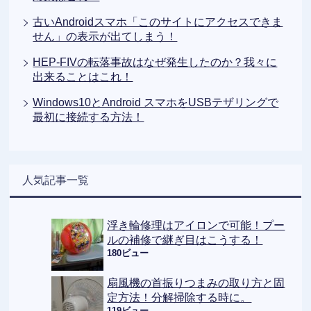
古いAndroidスマホ「このサイトにアクセスできま
せん」の表示が出てしまう！
HEP-FIVの転落事故はなぜ発生したのか？我々に
出来ることはこれ！
Windows10とAndroid スマホをUSBテザリングで
最初に接続する方法！
人気記事一覧
浮き輪修理はアイロンで可能！プー
ルの補修で継ぎ目はこうする！
180ビュー
扇風機の首振りつまみの取り方と固
定方法！分解掃除する時に。
119ビュー