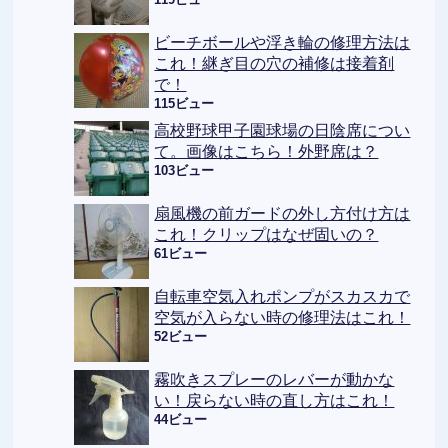
ビーチボールや浮き輪の修理方法は
これ！継ぎ目の穴の補修は接着剤
で！
115ビュー
高校野球甲子園球場の日陰席につい
て。画像はこちら！外野席は？
103ビュー
扇風機の前ガードの外し方付け方は
これ！クリップはなぜ固いの？
61ビュー
自転車空気入れポンプがスカスカで
空気が入らない時の修理法はこれ！
52ビュー
霧吹きスプレーのレバーが動かな
い！戻らない時の直し方はこれ！
44ビュー