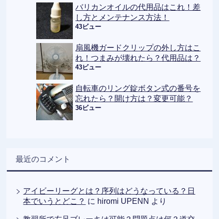
バリカンオイルの代用品はこれ！差
し方とメンテナンス方法！
43ビュー
扇風機ガードクリップの外し方はこ
れ！つまみが壊れたら？代用品は？
43ビュー
自転車のリング錠ボタン式の番号を
忘れたら？開け方は？変更可能？
36ビュー
最近のコメント
アイビーリーグとは？序列はどうなっている？日
本でいうとどこ？
に
hiromi UPENN
より