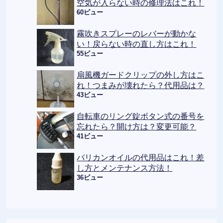
空気が入らない時の修理法はこれ！
60ビュー
霧吹きスプレーのレバーが動かな
い！戻らない時の直し方はこれ！
55ビュー
扇風機ガードクリップの外し方はこ
れ！つまみが壊れたら？代用品は？
43ビュー
自転車のリング錠ボタン式の番号を
忘れたら？開け方は？変更可能？
41ビュー
バリカンオイルの代用品はこれ！差
し方とメンテナンス方法！
36ビュー