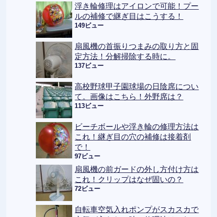
浮き輪修理はアイロンで可能！プー
ルの補修で継ぎ目はこうする！
149ビュー
扇風機の首振りつまみの取り方と固
定方法！分解掃除する時に。
137ビュー
高校野球甲子園球場の日陰席につい
て。画像はこちら！外野席は？
113ビュー
ビーチボールや浮き輪の修理方法は
これ！継ぎ目の穴の補修は接着剤
で！
97ビュー
扇風機の前ガードの外し方付け方は
これ！クリップはなぜ固いの？
72ビュー
自転車空気入れポンプがスカスカで