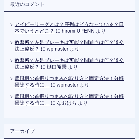
最近のコメント
アイビーリーグとは？序列はどうなっている？日
本でいうとどこ？
に
hiromi UPENN
より
教習所で左足ブレーキは可能？問題点は何？道交
法上違反？
に
wpmaster
より
教習所で左足ブレーキは可能？問題点は何？道交
法上違反？
に
樋口裕乗
より
扇風機の首振りつまみの取り方と固定方法！分解
掃除する時に。
に
wpmaster
より
扇風機の首振りつまみの取り方と固定方法！分解
掃除する時に。
に
なおはち
より
アーカイブ