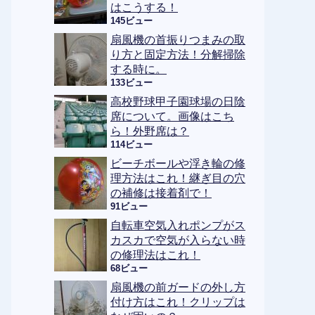
はこうする！
145ビュー
扇風機の首振りつまみの取
り方と固定方法！分解掃除
する時に。
133ビュー
高校野球甲子園球場の日陰
席について。画像はこち
ら！外野席は？
114ビュー
ビーチボールや浮き輪の修
理方法はこれ！継ぎ目の穴
の補修は接着剤で！
91ビュー
自転車空気入れポンプがス
カスカで空気が入らない時
の修理法はこれ！
68ビュー
扇風機の前ガードの外し方
付け方はこれ！クリップは