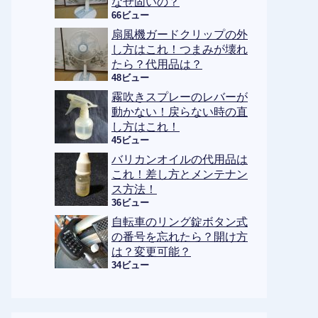
なぜ固いの？
66ビュー
扇風機ガードクリップの外
し方はこれ！つまみが壊れ
たら？代用品は？
48ビュー
霧吹きスプレーのレバーが
動かない！戻らない時の直
し方はこれ！
45ビュー
バリカンオイルの代用品は
これ！差し方とメンテナン
ス方法！
36ビュー
自転車のリング錠ボタン式
の番号を忘れたら？開け方
は？変更可能？
34ビュー