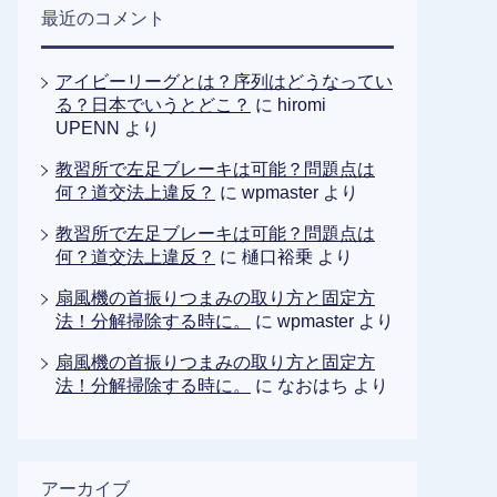
最近のコメント
アイビーリーグとは？序列はどうなってい
る？日本でいうとどこ？
に
hiromi
UPENN
より
教習所で左足ブレーキは可能？問題点は
何？道交法上違反？
に
wpmaster
より
教習所で左足ブレーキは可能？問題点は
何？道交法上違反？
に
樋口裕乗
より
扇風機の首振りつまみの取り方と固定方
法！分解掃除する時に。
に
wpmaster
より
扇風機の首振りつまみの取り方と固定方
法！分解掃除する時に。
に
なおはち
より
アーカイブ