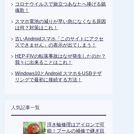
コロナウイルスで旅立つあなたへ捧げる鎮
魂歌！
スマホ電池の減りが早い急になくなる原因
は何？対策はこれ！
古いAndroidスマホ「このサイトにアクセ
スできません」の表示が出てしまう！
HEP-FIVの転落事故はなぜ発生したのか？
我々に出来ることはこれ！
Windows10とAndroid スマホをUSBテザ
リングで最初に接続する方法！
人気記事一覧
浮き輪修理はアイロンで可
能！プールの補修で継ぎ目