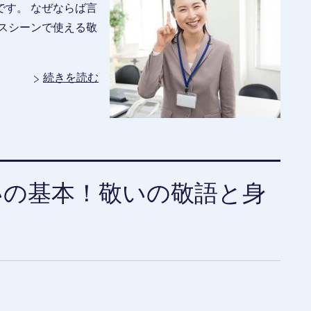
す。 なぜならば言
スシーンで使える敬
続きを読む
いの基本！敬いの敬語と身