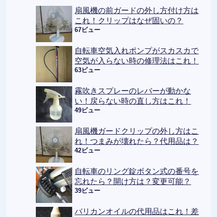
扇風機の前ガードの外し方付け方は
これ！クリップはなぜ固いの？
67ビュー
自転車空気入れポンプがスカスカで
空気が入らない時の修理法はこれ！
63ビュー
霧吹きスプレーのレバーが動かな
い！戻らない時の直し方はこれ！
49ビュー
扇風機ガードクリップの外し方はこ
れ！つまみが壊れたら？代用品は？
42ビュー
自転車のリング錠ボタン式の番号を
忘れたら？開け方は？変更可能？
39ビュー
バリカンオイルの代用品はこれ！差