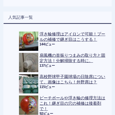
人気記事一覧
浮き輪修理はアイロンで可能！プー
ルの補修で継ぎ目はこうする！
144ビュー
扇風機の首振りつまみの取り方と固
定方法！分解掃除する時に。
137ビュー
高校野球甲子園球場の日陰席につい
て。画像はこちら！外野席は？
115ビュー
ビーチボールや浮き輪の修理方法は
これ！継ぎ目の穴の補修は接着剤
で！
92ビュー