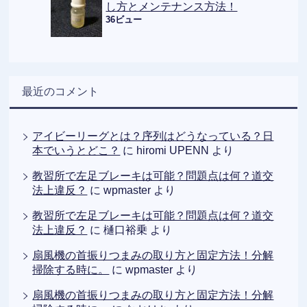
し方とメンテナンス方法！
36ビュー
最近のコメント
アイビーリーグとは？序列はどうなっている？日
本でいうとどこ？
に
hiromi UPENN
より
教習所で左足ブレーキは可能？問題点は何？道交
法上違反？
に
wpmaster
より
教習所で左足ブレーキは可能？問題点は何？道交
法上違反？
に
樋口裕乗
より
扇風機の首振りつまみの取り方と固定方法！分解
掃除する時に。
に
wpmaster
より
扇風機の首振りつまみの取り方と固定方法！分解