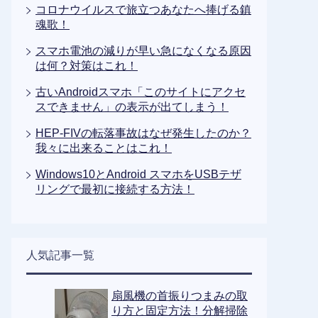
コロナウイルスで旅立つあなたへ捧げる鎮
魂歌！
スマホ電池の減りが早い急になくなる原因
は何？対策はこれ！
古いAndroidスマホ「このサイトにアクセ
スできません」の表示が出てしまう！
HEP-FIVの転落事故はなぜ発生したのか？
我々に出来ることはこれ！
Windows10とAndroid スマホをUSBテザ
リングで最初に接続する方法！
人気記事一覧
扇風機の首振りつまみの取
り方と固定方法！分解掃除