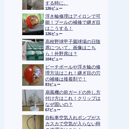
する時に。
126ビュー
浮き輪修理はアイロンで可
能！プールの補修で継ぎ目
はこうする！
126ビュー
高校野球甲子園球場の日陰
席について。画像はこち
ら！外野席は？
104ビュー
ビーチボールや浮き輪の修
理方法はこれ！継ぎ目の穴
の補修は接着剤で！
83ビュー
扇風機の前ガードの外し方
付け方はこれ！クリップは
なぜ固いの？
67ビュー
自転車空気入れポンプがス
カスカで空気が入らない時