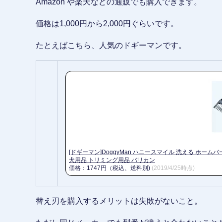
Amazon や楽天などの通販でも購入できます。
価格は1,000円から2,000円ぐらいです。
たとえばこちら、人気のドギーマンです。
[ドギーマン]DoggyMan ハニースマイル 洗える ホームバーバーコー
犬用品 トリミング用品 バリカン
価格：1747円（税込、送料別)
(2019/4/25時点)
替え刃を購入するメリットは失敗がないこと。