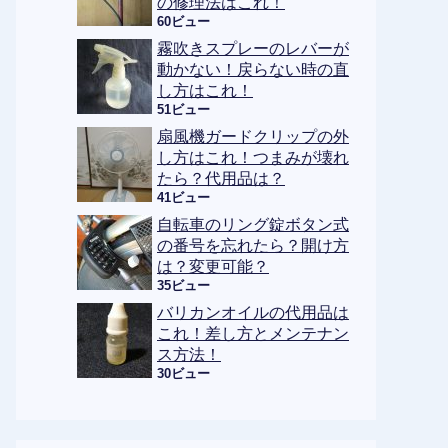
の修理法はこれ！
60ビュー
霧吹きスプレーのレバーが
動かない！戻らない時の直
し方はこれ！
51ビュー
扇風機ガードクリップの外
し方はこれ！つまみが壊れ
たら？代用品は？
41ビュー
自転車のリング錠ボタン式
の番号を忘れたら？開け方
は？変更可能？
35ビュー
バリカンオイルの代用品は
これ！差し方とメンテナン
ス方法！
30ビュー