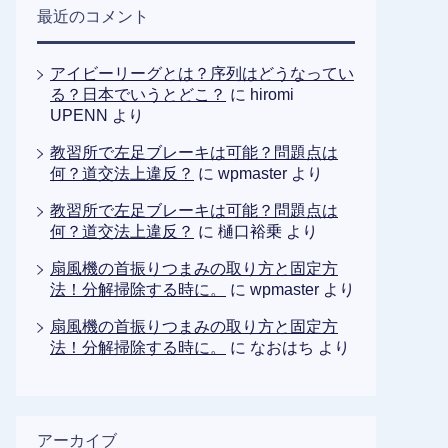
最近のコメント
アイビーリーグとは？序列はどうなってい
る？日本でいうとどこ？
に
hiromi
UPENN
より
教習所で左足ブレーキは可能？問題点は
何？道交法上違反？
に
wpmaster
より
教習所で左足ブレーキは可能？問題点は
何？道交法上違反？
に
樋口裕乗
より
扇風機の首振りつまみの取り方と固定方
法！分解掃除する時に。
に
wpmaster
より
扇風機の首振りつまみの取り方と固定方
法！分解掃除する時に。
に
なおはち
より
アーカイブ