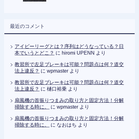
最近のコメント
アイビーリーグとは？序列はどうなっている？日
本でいうとどこ？
に
hiromi UPENN
より
教習所で左足ブレーキは可能？問題点は何？道交
法上違反？
に
wpmaster
より
教習所で左足ブレーキは可能？問題点は何？道交
法上違反？
に
樋口裕乗
より
扇風機の首振りつまみの取り方と固定方法！分解
掃除する時に。
に
wpmaster
より
扇風機の首振りつまみの取り方と固定方法！分解
掃除する時に。
に
なおはち
より