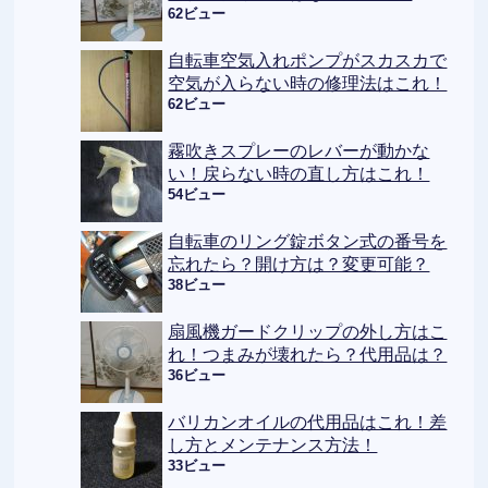
62ビュー
自転車空気入れポンプがスカスカで
空気が入らない時の修理法はこれ！
62ビュー
霧吹きスプレーのレバーが動かな
い！戻らない時の直し方はこれ！
54ビュー
自転車のリング錠ボタン式の番号を
忘れたら？開け方は？変更可能？
38ビュー
扇風機ガードクリップの外し方はこ
れ！つまみが壊れたら？代用品は？
36ビュー
バリカンオイルの代用品はこれ！差
し方とメンテナンス方法！
33ビュー