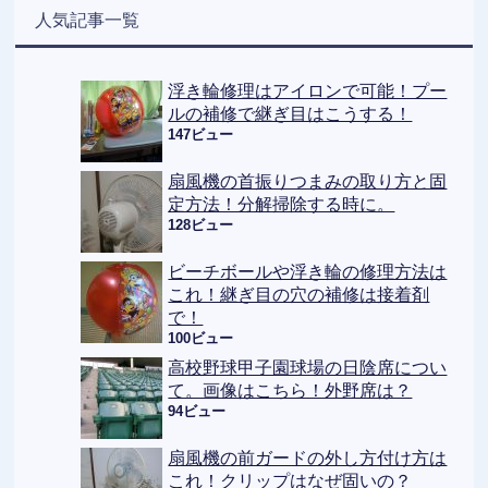
人気記事一覧
浮き輪修理はアイロンで可能！プー
ルの補修で継ぎ目はこうする！
147ビュー
扇風機の首振りつまみの取り方と固
定方法！分解掃除する時に。
128ビュー
ビーチボールや浮き輪の修理方法は
これ！継ぎ目の穴の補修は接着剤
で！
100ビュー
高校野球甲子園球場の日陰席につい
て。画像はこちら！外野席は？
94ビュー
扇風機の前ガードの外し方付け方は
これ！クリップはなぜ固いの？