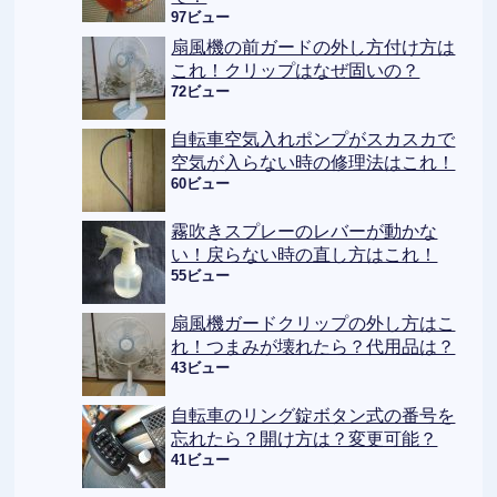
97ビュー
扇風機の前ガードの外し方付け方は
これ！クリップはなぜ固いの？
72ビュー
自転車空気入れポンプがスカスカで
空気が入らない時の修理法はこれ！
60ビュー
霧吹きスプレーのレバーが動かな
い！戻らない時の直し方はこれ！
55ビュー
扇風機ガードクリップの外し方はこ
れ！つまみが壊れたら？代用品は？
43ビュー
自転車のリング錠ボタン式の番号を
忘れたら？開け方は？変更可能？
41ビュー