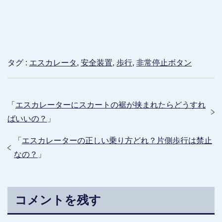
タグ :
エスカレータ
,
安全装置
,
歩行
,
非常停止ボタン
「
エスカレーターにスカートの裾が挟まれたらどうすれ
ばいいの？
」
「
エスカレーターの正しい乗り方どれ？片側歩行は禁止
なの？
」
コメントを残す