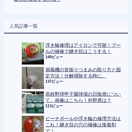
人気記事一覧
浮き輪修理はアイロンで可能！プー
ルの補修で継ぎ目はこうする！
149ビュー
扇風機の首振りつまみの取り方と固
定方法！分解掃除する時に。
137ビュー
高校野球甲子園球場の日陰席につい
て。画像はこちら！外野席は？
113ビュー
ビーチボールや浮き輪の修理方法は
これ！継ぎ目の穴の補修は接着剤
で！