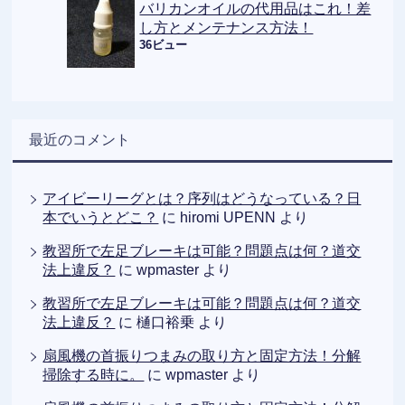
バリカンオイルの代用品はこれ！差
し方とメンテナンス方法！
36ビュー
最近のコメント
アイビーリーグとは？序列はどうなっている？日
本でいうとどこ？
に
hiromi UPENN
より
教習所で左足ブレーキは可能？問題点は何？道交
法上違反？
に
wpmaster
より
教習所で左足ブレーキは可能？問題点は何？道交
法上違反？
に
樋口裕乗
より
扇風機の首振りつまみの取り方と固定方法！分解
掃除する時に。
に
wpmaster
より