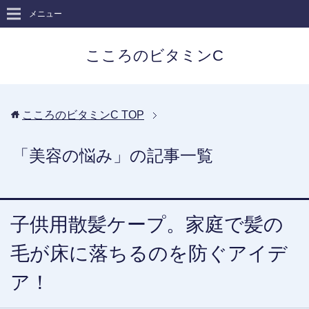
メニュー
こころのビタミンC
こころのビタミンC
TOP
「美容の悩み」の記事一覧
子供用散髪ケープ。家庭で髪の
毛が床に落ちるのを防ぐアイデ
ア！