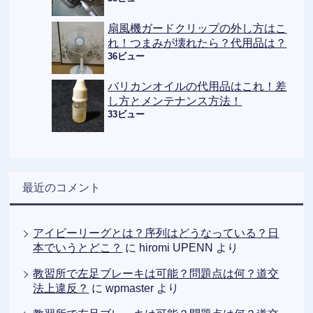
扇風機ガードクリップの外し方はこ
れ！つまみが壊れたら？代用品は？
36ビュー
バリカンオイルの代用品はこれ！差
し方とメンテナンス方法！
33ビュー
最近のコメント
アイビーリーグとは？序列はどうなっている？日
本でいうとどこ？
に
hiromi UPENN
より
教習所で左足ブレーキは可能？問題点は何？道交
法上違反？
に
wpmaster
より