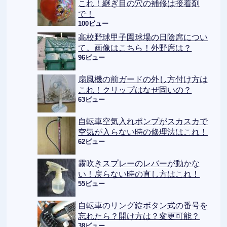
これ！継ぎ目の穴の補修は接着剤
で！
100ビュー
高校野球甲子園球場の日陰席につい
て。画像はこちら！外野席は？
96ビュー
扇風機の前ガードの外し方付け方は
これ！クリップはなぜ固いの？
63ビュー
自転車空気入れポンプがスカスカで
空気が入らない時の修理法はこれ！
62ビュー
霧吹きスプレーのレバーが動かな
い！戻らない時の直し方はこれ！
55ビュー
自転車のリング錠ボタン式の番号を
忘れたら？開け方は？変更可能？
38ビュー