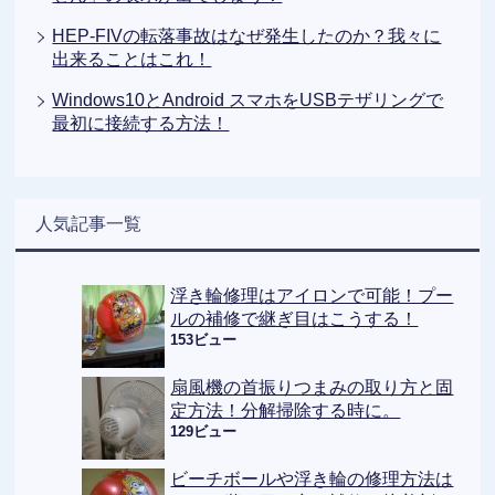
HEP-FIVの転落事故はなぜ発生したのか？我々に
出来ることはこれ！
Windows10とAndroid スマホをUSBテザリングで
最初に接続する方法！
人気記事一覧
浮き輪修理はアイロンで可能！プー
ルの補修で継ぎ目はこうする！
153ビュー
扇風機の首振りつまみの取り方と固
定方法！分解掃除する時に。
129ビュー
ビーチボールや浮き輪の修理方法は