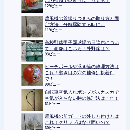
ルの補修で継ぎ目はこうする！
129ビュー
扇風機の首振りつまみの取り方と固
定方法！分解掃除する時に。
119ビュー
高校野球甲子園球場の日陰席につい
て。画像はこちら！外野席は？
93ビュー
ビーチボールや浮き輪の修理方法は
これ！継ぎ目の穴の補修は接着剤
で！
90ビュー
自転車空気入れポンプがスカスカで
空気が入らない時の修理法はこれ！
61ビュー
扇風機の前ガードの外し方付け方は
これ！クリップはなぜ固いの？
60ビュー