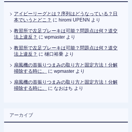
アイビーリーグとは？序列はどうなっている？日
本でいうとどこ？
に
hiromi UPENN
より
教習所で左足ブレーキは可能？問題点は何？道交
法上違反？
に
wpmaster
より
教習所で左足ブレーキは可能？問題点は何？道交
法上違反？
に
樋口裕乗
より
扇風機の首振りつまみの取り方と固定方法！分解
掃除する時に。
に
wpmaster
より
扇風機の首振りつまみの取り方と固定方法！分解
掃除する時に。
に
なおはち
より
アーカイブ