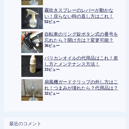
霧吹きスプレーのレバーが動かな
い！戻らない時の直し方はこれ！
52ビュー
自転車のリング錠ボタン式の番号を
忘れたら？開け方は？変更可能？
36ビュー
バリカンオイルの代用品はこれ！差
し方とメンテナンス方法！
33ビュー
扇風機ガードクリップの外し方はこ
れ！つまみが壊れたら？代用品は？
32ビュー
最近のコメント