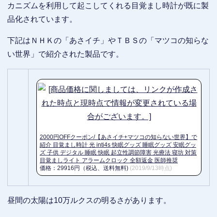
カニズムを利用して起こしてくれる目覚まし時計が既に製
品化されています。
下記はＮＨＫの「あさイチ」やＴＢＳの「マツコの知らな
い世界」で紹介された製品です。
2000円OFFクーポン/【あさイチ+マツコの知らない世界】で
紹介 目覚まし時計 光 inti4s 快眠グッズ 睡眠グッズ 安眠グッ
ズ 子供 デジタル 睡眠 快眠 起立性調節障害 光療法 寝坊 対策
目覚ましライト アラームクロック 全額返金 医師推奨
価格：29916円（税込、送料無料)
(2019/9/13時点)
昼間の太陽は10万ルクスの明るさがあります。