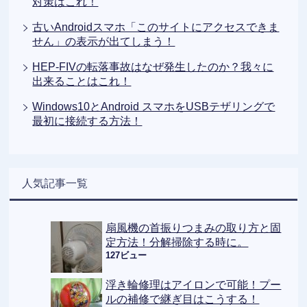
対策はこれ！
古いAndroidスマホ「このサイトにアクセスできま
せん」の表示が出てしまう！
HEP-FIVの転落事故はなぜ発生したのか？我々に
出来ることはこれ！
Windows10とAndroid スマホをUSBテザリングで
最初に接続する方法！
人気記事一覧
扇風機の首振りつまみの取り方と固
定方法！分解掃除する時に。
127ビュー
浮き輪修理はアイロンで可能！プー
ルの補修で継ぎ目はこうする！