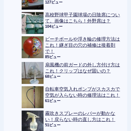
127ビュー
高校野球甲子園球場の日陰席につい
て。画像はこちら！外野席は？
104ビュー
ビーチボールや浮き輪の修理方法は
これ！継ぎ目の穴の補修は接着剤
で！
85ビュー
扇風機の前ガードの外し方付け方は
これ！クリップはなぜ固いの？
68ビュー
自転車空気入れポンプがスカスカで
空気が入らない時の修理法はこれ！
61ビュー
霧吹きスプレーのレバーが動かな
い！戻らない時の直し方はこれ！
51ビュー