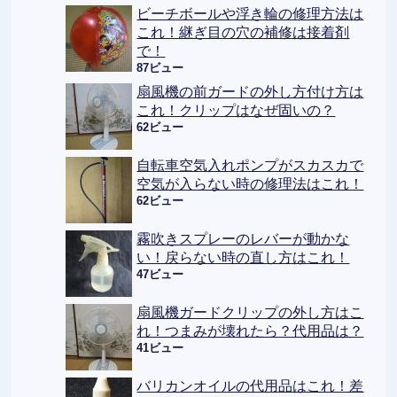
ビーチボールや浮き輪の修理方法は
これ！継ぎ目の穴の補修は接着剤
で！
87ビュー
扇風機の前ガードの外し方付け方は
これ！クリップはなぜ固いの？
62ビュー
自転車空気入れポンプがスカスカで
空気が入らない時の修理法はこれ！
62ビュー
霧吹きスプレーのレバーが動かな
い！戻らない時の直し方はこれ！
47ビュー
扇風機ガードクリップの外し方はこ
れ！つまみが壊れたら？代用品は？
41ビュー
バリカンオイルの代用品はこれ！差