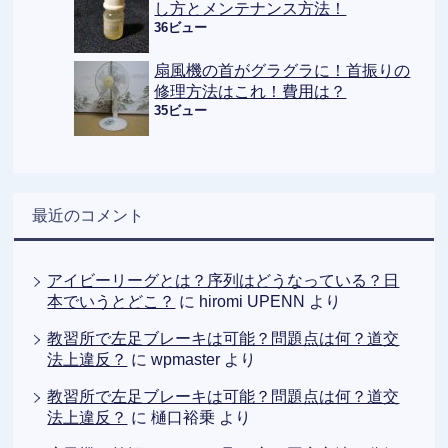
し方とメンテナンス方法！
36ビュー
扇風機の首がグラグラに！首振りの
修理方法はこれ！費用は？
35ビュー
最近のコメント
アイビーリーグとは？序列はどうなっている？日
本でいうとどこ？
に
hiromi UPENN
より
教習所で左足ブレーキは可能？問題点は何？道交
法上違反？
に
wpmaster
より
教習所で左足ブレーキは可能？問題点は何？道交
法上違反？
に
樋口裕乗
より