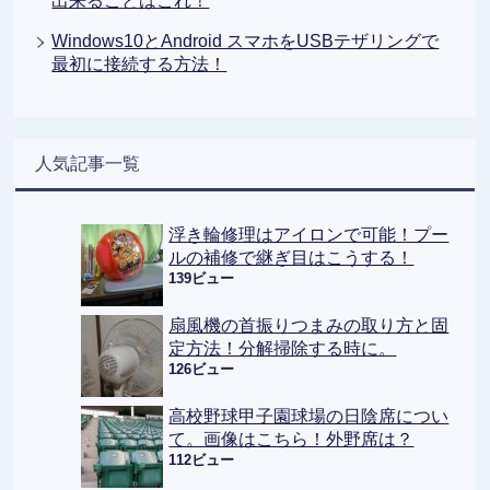
出来ることはこれ！
Windows10とAndroid スマホをUSBテザリングで
最初に接続する方法！
人気記事一覧
浮き輪修理はアイロンで可能！プー
ルの補修で継ぎ目はこうする！
139ビュー
扇風機の首振りつまみの取り方と固
定方法！分解掃除する時に。
126ビュー
高校野球甲子園球場の日陰席につい
て。画像はこちら！外野席は？
112ビュー