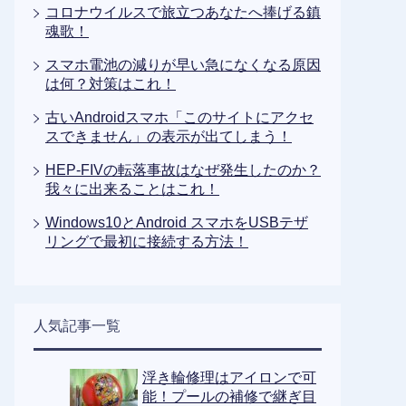
コロナウイルスで旅立つあなたへ捧げる鎮
魂歌！
スマホ電池の減りが早い急になくなる原因
は何？対策はこれ！
古いAndroidスマホ「このサイトにアクセ
スできません」の表示が出てしまう！
HEP-FIVの転落事故はなぜ発生したのか？
我々に出来ることはこれ！
Windows10とAndroid スマホをUSBテザ
リングで最初に接続する方法！
人気記事一覧
浮き輪修理はアイロンで可
能！プールの補修で継ぎ目