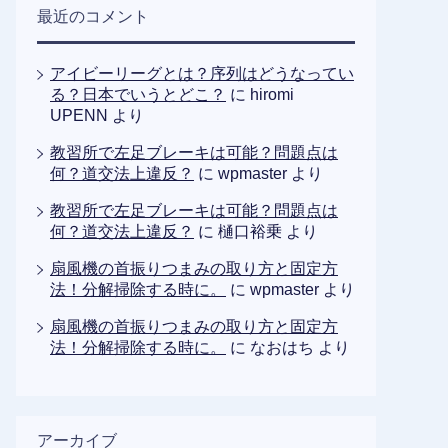
最近のコメント
アイビーリーグとは？序列はどうなってい
る？日本でいうとどこ？
に
hiromi
UPENN
より
教習所で左足ブレーキは可能？問題点は
何？道交法上違反？
に
wpmaster
より
教習所で左足ブレーキは可能？問題点は
何？道交法上違反？
に
樋口裕乗
より
扇風機の首振りつまみの取り方と固定方
法！分解掃除する時に。
に
wpmaster
より
扇風機の首振りつまみの取り方と固定方
法！分解掃除する時に。
に
なおはち
より
アーカイブ