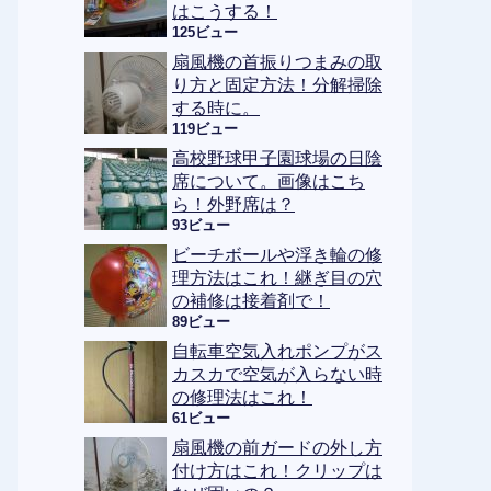
はこうする！
125ビュー
扇風機の首振りつまみの取
り方と固定方法！分解掃除
する時に。
119ビュー
高校野球甲子園球場の日陰
席について。画像はこち
ら！外野席は？
93ビュー
ビーチボールや浮き輪の修
理方法はこれ！継ぎ目の穴
の補修は接着剤で！
89ビュー
自転車空気入れポンプがス
カスカで空気が入らない時
の修理法はこれ！
61ビュー
扇風機の前ガードの外し方
付け方はこれ！クリップは