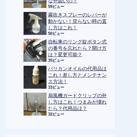
なぜ固いの？
59ビュー
霧吹きスプレーのレバーが
動かない！戻らない時の直
し方はこれ！
50ビュー
自転車のリング錠ボタン式
の番号を忘れたら？開け方
は？変更可能？
35ビュー
バリカンオイルの代用品は
これ！差し方とメンテナン
ス方法！
33ビュー
扇風機ガードクリップの外
し方はこれ！つまみが壊れ
たら？代用品は？
32ビュー