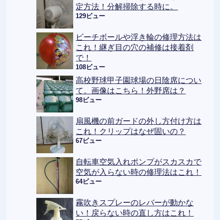
定方法！分解掃除する時に。
129ビュー
ビーチボールや浮き輪の修理方法は
これ！継ぎ目の穴の補修は接着剤
で！
108ビュー
高校野球甲子園球場の日陰席につい
て。画像はこちら！外野席は？
98ビュー
扇風機の前ガードの外し方付け方は
これ！クリップはなぜ固いの？
67ビュー
自転車空気入れポンプがスカスカで
空気が入らない時の修理法はこれ！
64ビュー
霧吹きスプレーのレバーが動かな
い！戻らない時の直し方はこれ！