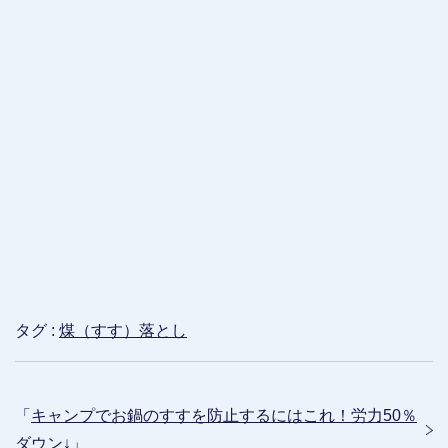
タグ :
煤（すす）落とし
「
キャンプでお鍋のすすを防止するにはこれ！労力50％
ダウン↓
」