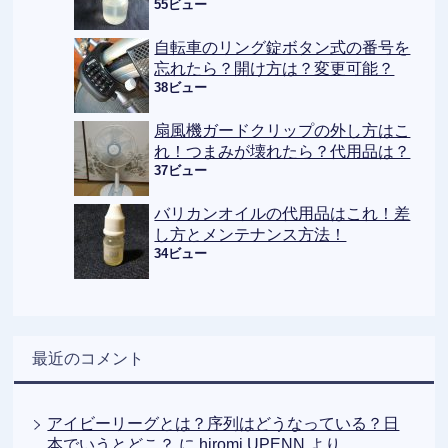
55ビュー
自転車のリング錠ボタン式の番号を
忘れたら？開け方は？変更可能？
38ビュー
扇風機ガードクリップの外し方はこ
れ！つまみが壊れたら？代用品は？
37ビュー
バリカンオイルの代用品はこれ！差
し方とメンテナンス方法！
34ビュー
最近のコメント
アイビーリーグとは？序列はどうなっている？日
本でいうとどこ？
に
hiromi UPENN
より