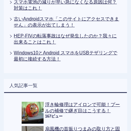
スマホ電池の減りが早い急になくなる原因は何？
対策はこれ！
古いAndroidスマホ「このサイトにアクセスできま
せん」の表示が出てしまう！
HEP-FIVの転落事故はなぜ発生したのか？我々に
出来ることはこれ！
Windows10とAndroid スマホをUSBテザリングで
最初に接続する方法！
人気記事一覧
浮き輪修理はアイロンで可能！プー
ルの補修で継ぎ目はこうする！
167ビュー
扇風機の首振りつまみの取り方と固