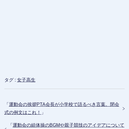
タグ :
女子高生
「
運動会の挨拶PTA会長が小学校で語るべき言葉。閉会
式の例文はこれ！
」
「
運動会の組体操のBGMや親子競技のアイデアについて