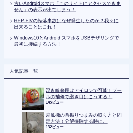
古いAndroidスマホ「このサイトにアクセスできま
せん」の表示が出てしまう！
HEP-FIVの転落事故はなぜ発生したのか？我々に
出来ることはこれ！
Windows10とAndroid スマホをUSBテザリングで
最初に接続する方法！
人気記事一覧
浮き輪修理はアイロンで可能！プー
ルの補修で継ぎ目はこうする！
145ビュー
扇風機の首振りつまみの取り方と固
定方法！分解掃除する時に。
132ビュー