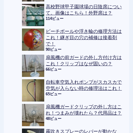
高校野球甲子園球場の日陰席につい
て。画像はこちら！外野席は？
114ビュー
ビーチボールや浮き輪の修理方法は
これ！継ぎ目の穴の補修は接着剤
で！
90ビュー
扇風機の前ガードの外し方付け方は
これ！クリップはなぜ固いの？
66ビュー
自転車空気入れポンプがスカスカで
空気が入らない時の修理法はこれ！
65ビュー
扇風機ガードクリップの外し方はこ
れ！つまみが壊れたら？代用品は？
48ビュー
霧吹きスプレーのレバーが動かな