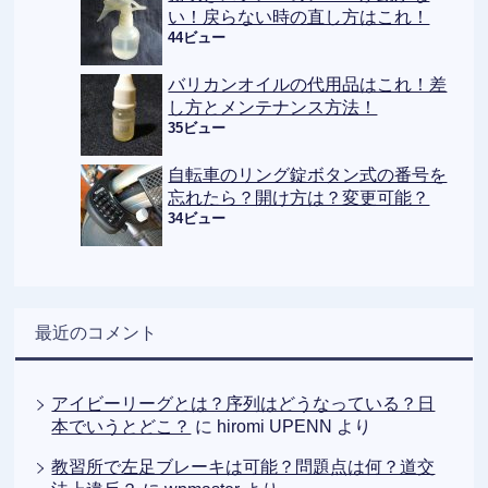
い！戻らない時の直し方はこれ！
44ビュー
バリカンオイルの代用品はこれ！差
し方とメンテナンス方法！
35ビュー
自転車のリング錠ボタン式の番号を
忘れたら？開け方は？変更可能？
34ビュー
最近のコメント
アイビーリーグとは？序列はどうなっている？日
本でいうとどこ？
に
hiromi UPENN
より
教習所で左足ブレーキは可能？問題点は何？道交