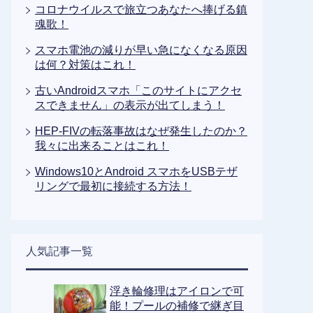
コロナウイルスで旅立つあなたへ捧げる鎮
魂歌！
スマホ電池の減りが早い急になくなる原因
は何？対策はこれ！
古いAndroidスマホ「このサイトにアクセ
スできません」の表示が出てしまう！
HEP-FIVの転落事故はなぜ発生したのか？
我々に出来ることはこれ！
Windows10とAndroid スマホをUSBテザ
リングで最初に接続する方法！
人気記事一覧
浮き輪修理はアイロンで可
能！プールの補修で継ぎ目