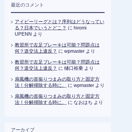
最近のコメント
アイビーリーグとは？序列はどうなってい
る？日本でいうとどこ？
に
hiromi
UPENN
より
教習所で左足ブレーキは可能？問題点は
何？道交法上違反？
に
wpmaster
より
教習所で左足ブレーキは可能？問題点は
何？道交法上違反？
に
樋口裕乗
より
扇風機の首振りつまみの取り方と固定方
法！分解掃除する時に。
に
wpmaster
より
扇風機の首振りつまみの取り方と固定方
法！分解掃除する時に。
に
なおはち
より
アーカイブ