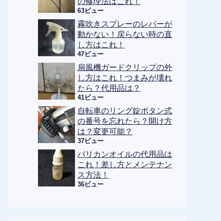
の修理法はこれ！
63ビュー
霧吹きスプレーのレバーが
動かない！戻らない時の直
し方はこれ！
47ビュー
扇風機ガードクリップの外
し方はこれ！つまみが壊れ
たら？代用品は？
41ビュー
自転車のリング錠ボタン式
の番号を忘れたら？開け方
は？変更可能？
37ビュー
バリカンオイルの代用品は
これ！差し方とメンテナン
ス方法！
36ビュー