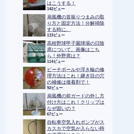
はこうする！
142ビュー
扇風機の首振りつまみの取
り方と固定方法！分解掃除
する時に。
133ビュー
高校野球甲子園球場の日陰
席について。画像はこち
ら！外野席は？
114ビュー
ビーチボールや浮き輪の修
理方法はこれ！継ぎ目の穴
の補修は接着剤で！
92ビュー
扇風機の前ガードの外し方
付け方はこれ！クリップは
なぜ固いの？
67ビュー
自転車空気入れポンプがス
カスカで空気が入らない時