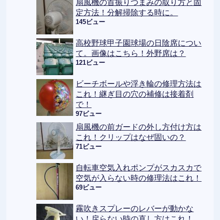
扇風機の首振りつまみの取り方と固
定方法！分解掃除する時に。
145ビュー
高校野球甲子園球場の日陰席につい
て。画像はこちら！外野席は？
121ビュー
ビーチボールや浮き輪の修理方法は
これ！継ぎ目の穴の補修は接着剤
で！
97ビュー
扇風機の前ガードの外し方付け方は
これ！クリップはなぜ固いの？
71ビュー
自転車空気入れポンプがスカスカで
空気が入らない時の修理法はこれ！
69ビュー
霧吹きスプレーのレバーが動かな
い！戻らない時の直し方はこれ！