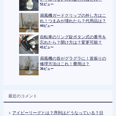
51ビュー
扇風機ガードクリップの外し方はこ
れ！つまみが壊れたら？代用品は？
44ビュー
自転車のリング錠ボタン式の番号を
忘れたら？開け方は？変更可能？
41ビュー
扇風機の首がグラグラに！首振りの
修理方法はこれ！費用は？
36ビュー
最近のコメント
アイビーリーグとは？序列はどうなっている？日