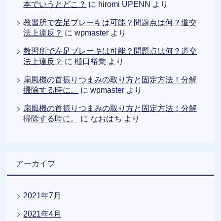
本でいうとどこ？
に
hiromi UPENN
より
教習所で左足ブレーキは可能？問題点は何？道交
法上違反？
に
wpmaster
より
教習所で左足ブレーキは可能？問題点は何？道交
法上違反？
に
樋口裕乗
より
扇風機の首振りつまみの取り方と固定方法！分解
掃除する時に。
に
wpmaster
より
扇風機の首振りつまみの取り方と固定方法！分解
掃除する時に。
に
なおはち
より
アーカイブ
2021年7月
2021年4月