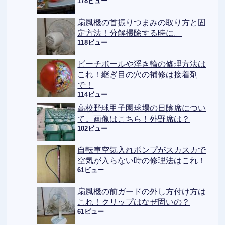
178ビュー
扇風機の首振りつまみの取り方と固
定方法！分解掃除する時に。
118ビュー
ビーチボールや浮き輪の修理方法は
これ！継ぎ目の穴の補修は接着剤
で！
114ビュー
高校野球甲子園球場の日陰席につい
て。画像はこちら！外野席は？
102ビュー
自転車空気入れポンプがスカスカで
空気が入らない時の修理法はこれ！
61ビュー
扇風機の前ガードの外し方付け方は
これ！クリップはなぜ固いの？
61ビュー