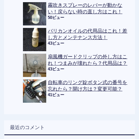
霧吹きスプレーのレバーが動かな
い！戻らない時の直し方はこれ！
50ビュー
バリカンオイルの代用品はこれ！差
し方とメンテナンス方法！
43ビュー
扇風機ガードクリップの外し方はこ
れ！つまみが壊れたら？代用品は？
43ビュー
自転車のリング錠ボタン式の番号を
忘れたら？開け方は？変更可能？
41ビュー
最近のコメント