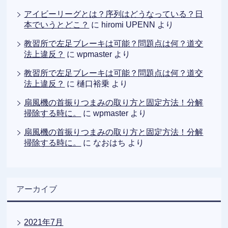
アイビーリーグとは？序列はどうなっている？日
本でいうとどこ？
に
hiromi UPENN
より
教習所で左足ブレーキは可能？問題点は何？道交
法上違反？
に
wpmaster
より
教習所で左足ブレーキは可能？問題点は何？道交
法上違反？
に
樋口裕乗
より
扇風機の首振りつまみの取り方と固定方法！分解
掃除する時に。
に
wpmaster
より
扇風機の首振りつまみの取り方と固定方法！分解
掃除する時に。
に
なおはち
より
アーカイブ
2021年7月