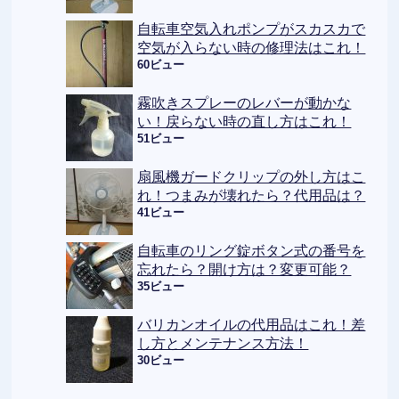
自転車空気入れポンプがスカスカで
空気が入らない時の修理法はこれ！
60ビュー
霧吹きスプレーのレバーが動かな
い！戻らない時の直し方はこれ！
51ビュー
扇風機ガードクリップの外し方はこ
れ！つまみが壊れたら？代用品は？
41ビュー
自転車のリング錠ボタン式の番号を
忘れたら？開け方は？変更可能？
35ビュー
バリカンオイルの代用品はこれ！差
し方とメンテナンス方法！
30ビュー