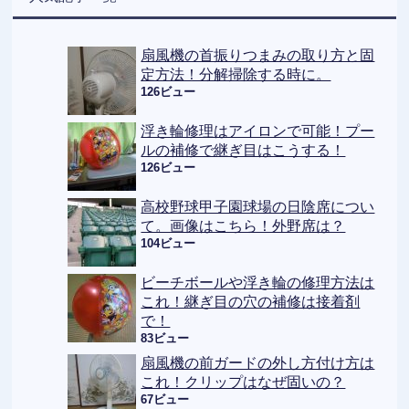
扇風機の首振りつまみの取り方と固
定方法！分解掃除する時に。
126ビュー
浮き輪修理はアイロンで可能！プー
ルの補修で継ぎ目はこうする！
126ビュー
高校野球甲子園球場の日陰席につい
て。画像はこちら！外野席は？
104ビュー
ビーチボールや浮き輪の修理方法は
これ！継ぎ目の穴の補修は接着剤
で！
83ビュー
扇風機の前ガードの外し方付け方は
これ！クリップはなぜ固いの？
67ビュー