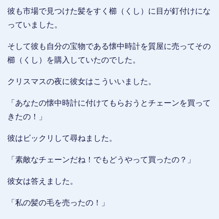
彼も市場で見つけた髪をすく櫛（くし）に目が釘付けにな
っていました。
そして彼も自分の宝物である懐中時計を質屋に売ってその
櫛（くし）を購入していたのでした。
クリスマスの夜に彼女はこういいました。
「あなたの懐中時計に付けてもらおうとチェーンを買って
きたの！」
彼はビックリして尋ねました。
「素敵なチェーンだね！でもどうやって買ったの？」
彼女は答えました。
「私の髪の毛を売ったの！」