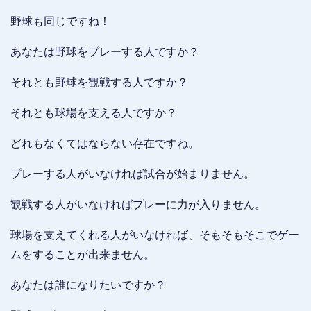
野球も同じですね！
あなたは野球をプレーする人ですか？
それとも野球を観戦する人ですか？
それとも球場を支える人ですか？
どれもなくてはならない存在ですね。
プレーする人がいなければ試合が始まりません。
観戦する人がいなければプレーに力が入りません。
球場を支えてくれる人がいなければ、そもそもそこでゲー
ムをすることが出来ません。
あなたは誰になりたいですか？