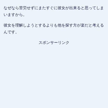
なぜなら苦労せずにまたすぐに彼女が出来ると思ってしま
いますから。
彼女を理解しようとするよりも他を探す方が楽だと考える
んです。
スポンサーリンク