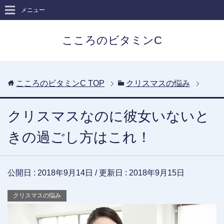
メニュー
こころのビタミンC
こころのビタミンC
TOP
クリスマスの悩み
クリスマスなのに彼女いないと
きの過ごし方はこれ！
公開日 :
2018年9月14日
/ 更新日 :
2018年9月15日
クリスマスの悩み