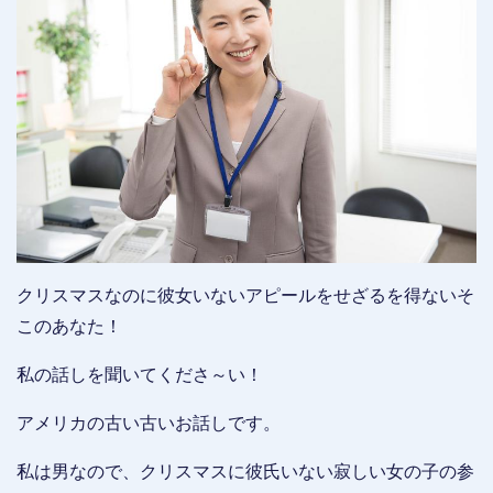
クリスマスなのに彼女いないアピールをせざるを得ないそ
このあなた！
私の話しを聞いてくださ～い！
アメリカの古い古いお話しです。
私は男なので、クリスマスに彼氏いない寂しい女の子の参