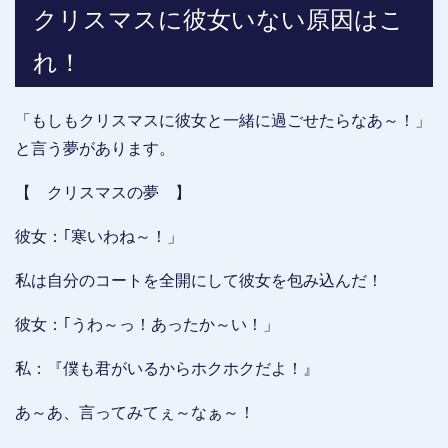
クリスマスに彼女いない原因はこ
れ！
「もしもクリスマスに彼女と一緒に過ごせたらなあ～！」
と言う夢があります。
【 クリスマスの夢 】
彼女：｢寒いわね～！」
私は自分のコートを全開にして彼女を包み込んだ！
彼女：｢うわ～っ！あったか～い！」
私：『僕も君がいるからホクホクだよ！』
あ～あ、言ってみてぇ～なぁ～！