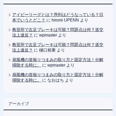
アイビーリーグとは？序列はどうなっている？日
本でいうとどこ？
に
hiromi UPENN
より
教習所で左足ブレーキは可能？問題点は何？道交
法上違反？
に
wpmaster
より
教習所で左足ブレーキは可能？問題点は何？道交
法上違反？
に
樋口裕乗
より
扇風機の首振りつまみの取り方と固定方法！分解
掃除する時に。
に
wpmaster
より
扇風機の首振りつまみの取り方と固定方法！分解
掃除する時に。
に
なおはち
より
アーカイブ