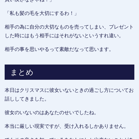
「私も髪の毛を大切にするわ！」
相手の為に自分の大切なものを売ってしまい、プレゼント
した時にはもう相手にはそれがないというすれ違い。
相手の事を思いやるって素敵だなって思います。
まとめ
本日はクリスマスに彼女いないときの過ごし方についてお
話ししてきました。
彼女のいないのはあなたのせいでしたね。
本当に厳しい現実ですが、受け入れるしかありません。