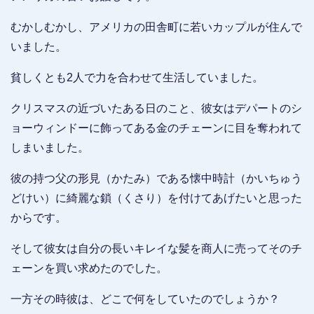
むかしむかし、アメリカの田舎町に若いカップルが住んで
いました。
貧しくとも2人で力を合わせて生活していました。
クリスマスの近づいたある日のこと、彼女はデパートのシ
ョーウィンドーに飾ってある金のチェーンに目を奪われて
しまいました。
彼の持つ父の形見（かたみ）である懐中時計（かいちゅう
どけい）に綺麗な鎖（くさり）を付けてあげたいと思った
からです。
そして彼女は自分の長いキレイな髪を商人に売ってそのチ
ェーンを買い求めたのでした。
一方その時彼は、どこで何をしていたのでしょうか？