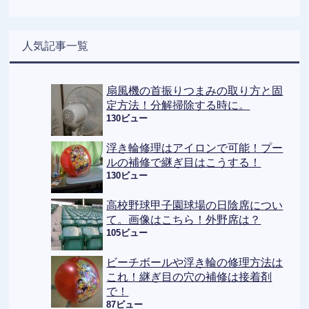
人気記事一覧
扇風機の首振りつまみの取り方と固
定方法！分解掃除する時に。
130ビュー
浮き輪修理はアイロンで可能！プー
ルの補修で継ぎ目はこうする！
130ビュー
高校野球甲子園球場の日陰席につい
て。画像はこちら！外野席は？
105ビュー
ビーチボールや浮き輪の修理方法は
これ！継ぎ目の穴の補修は接着剤
で！
87ビュー