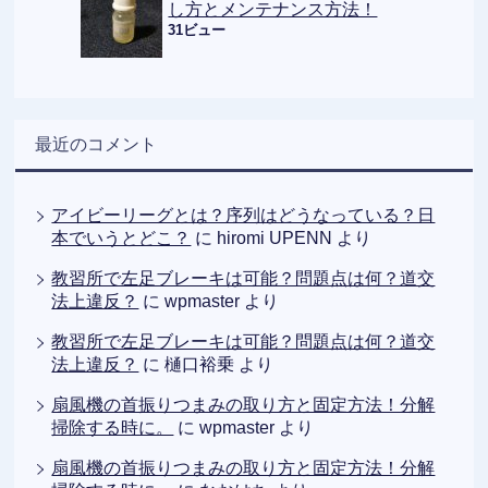
し方とメンテナンス方法！
31ビュー
最近のコメント
アイビーリーグとは？序列はどうなっている？日
本でいうとどこ？
に
hiromi UPENN
より
教習所で左足ブレーキは可能？問題点は何？道交
法上違反？
に
wpmaster
より
教習所で左足ブレーキは可能？問題点は何？道交
法上違反？
に
樋口裕乗
より
扇風機の首振りつまみの取り方と固定方法！分解
掃除する時に。
に
wpmaster
より
扇風機の首振りつまみの取り方と固定方法！分解