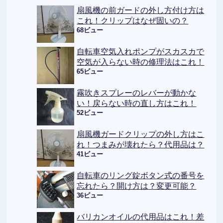
扇風機の前ガードの外し方付け方は
これ！クリップはなぜ固いの？
68ビュー
自転車空気入れポンプがスカスカで
空気が入らない時の修理法はこれ！
65ビュー
霧吹きスプレーのレバーが動かな
い！戻らない時の直し方はこれ！
52ビュー
扇風機ガードクリップの外し方はこ
れ！つまみが壊れたら？代用品は？
41ビュー
自転車のリング錠ボタン式の番号を
忘れたら？開け方は？変更可能？
36ビュー
バリカンオイルの代用品はこれ！差