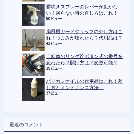
霧吹きスプレーのレバーが動かな
い！戻らない時の直し方はこれ！
50ビュー
扇風機ガードクリップの外し方はこ
れ！つまみが壊れたら？代用品は？
43ビュー
自転車のリング錠ボタン式の番号を
忘れたら？開け方は？変更可能？
39ビュー
バリカンオイルの代用品はこれ！差
し方とメンテナンス方法！
37ビュー
最近のコメント