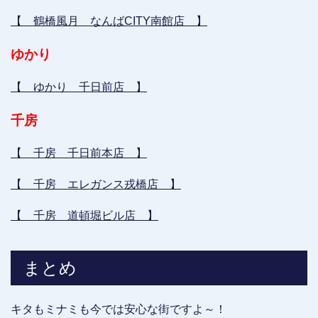
【 鶴橋風月 なんばCITY南館店 】
ゆかり
【 ゆかり 千日前店 】
千房
【 千房 千日前本店 】
【 千房 エレガンス戎橋店 】
【 千房 道頓堀ビル店 】
まとめ
キタもミナミも今では安心な街ですよ～！