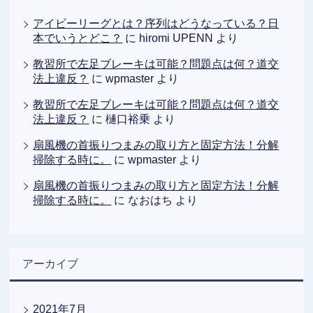
アイビーリーグとは？序列はどうなっている？日
本でいうとどこ？
に
hiromi UPENN
より
教習所で左足ブレーキは可能？問題点は何？道交
法上違反？
に
wpmaster
より
教習所で左足ブレーキは可能？問題点は何？道交
法上違反？
に
樋口裕乗
より
扇風機の首振りつまみの取り方と固定方法！分解
掃除する時に。
に
wpmaster
より
扇風機の首振りつまみの取り方と固定方法！分解
掃除する時に。
に
なおはち
より
アーカイブ
2021年7月