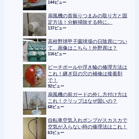
144ビュー
扇風機の首振りつまみの取り方と固
定方法！分解掃除する時に。
137ビュー
高校野球甲子園球場の日陰席につい
て。画像はこちら！外野席は？
116ビュー
ビーチボールや浮き輪の修理方法は
これ！継ぎ目の穴の補修は接着剤
で！
92ビュー
扇風機の前ガードの外し方付け方は
これ！クリップはなぜ固いの？
68ビュー
自転車空気入れポンプがスカスカで
空気が入らない時の修理法はこれ！
63ビュー