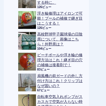
する時に。
126ビュー
浮き輪修理はアイロンで可
能！プールの補修で継ぎ目
はこうする！
126ビュー
高校野球甲子園球場の日陰
席について。画像はこち
ら！外野席は？
104ビュー
ビーチボールや浮き輪の修
理方法はこれ！継ぎ目の穴
の補修は接着剤で！
83ビュー
扇風機の前ガードの外し方
付け方はこれ！クリップは
なぜ固いの？
67ビュー
自転車空気入れポンプがス
カスカで空気が入らない時