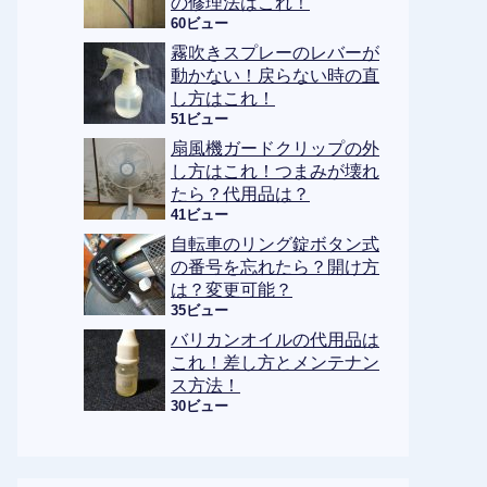
の修理法はこれ！
60ビュー
霧吹きスプレーのレバーが
動かない！戻らない時の直
し方はこれ！
51ビュー
扇風機ガードクリップの外
し方はこれ！つまみが壊れ
たら？代用品は？
41ビュー
自転車のリング錠ボタン式
の番号を忘れたら？開け方
は？変更可能？
35ビュー
バリカンオイルの代用品は
これ！差し方とメンテナン
ス方法！
30ビュー