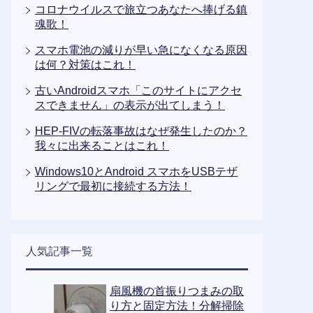
コロナウイルスで旅立つあなたへ捧げる鎮
魂歌！
スマホ電池の減りが早い急になくなる原因
は何？対策はこれ！
古いAndroidスマホ「このサイトにアクセ
スできません」の表示が出てしまう！
HEP-FIVの転落事故はなぜ発生したのか？
我々に出来ることはこれ！
Windows10とAndroid スマホをUSBテザ
リングで最初に接続する方法！
人気記事一覧
扇風機の首振りつまみの取
り方と固定方法！分解掃除