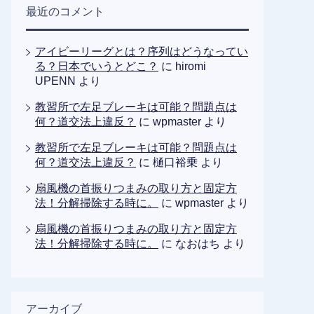
最近のコメント
アイビーリーグとは？序列はどうなってい
る？日本でいうとどこ？
に
hiromi
UPENN
より
教習所で左足ブレーキは可能？問題点は
何？道交法上違反？
に
wpmaster
より
教習所で左足ブレーキは可能？問題点は
何？道交法上違反？
に
樋口裕乗
より
扇風機の首振りつまみの取り方と固定方
法！分解掃除する時に。
に
wpmaster
より
扇風機の首振りつまみの取り方と固定方
法！分解掃除する時に。
に
なおはち
より
アーカイブ