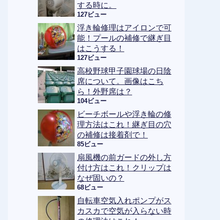
する時に。
127ビュー
浮き輪修理はアイロンで可
能！プールの補修で継ぎ目
はこうする！
127ビュー
高校野球甲子園球場の日陰
席について。画像はこち
ら！外野席は？
104ビュー
ビーチボールや浮き輪の修
理方法はこれ！継ぎ目の穴
の補修は接着剤で！
85ビュー
扇風機の前ガードの外し方
付け方はこれ！クリップは
なぜ固いの？
68ビュー
自転車空気入れポンプがス
カスカで空気が入らない時