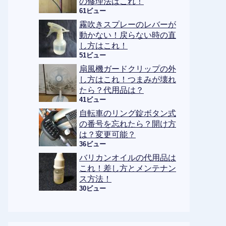
の修理法はこれ！
61ビュー
霧吹きスプレーのレバーが
動かない！戻らない時の直
し方はこれ！
51ビュー
扇風機ガードクリップの外
し方はこれ！つまみが壊れ
たら？代用品は？
41ビュー
自転車のリング錠ボタン式
の番号を忘れたら？開け方
は？変更可能？
36ビュー
バリカンオイルの代用品は
これ！差し方とメンテナン
ス方法！
30ビュー