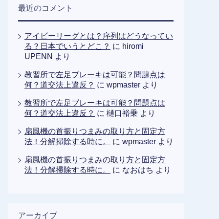
最近のコメント
アイビーリーグとは？序列はどうなってい
る？日本でいうとどこ？
に
hiromi
UPENN
より
教習所で左足ブレーキは可能？問題点は
何？道交法上違反？
に
wpmaster
より
教習所で左足ブレーキは可能？問題点は
何？道交法上違反？
に
樋口裕乗
より
扇風機の首振りつまみの取り方と固定方
法！分解掃除する時に。
に
wpmaster
より
扇風機の首振りつまみの取り方と固定方
法！分解掃除する時に。
に
なおはち
より
アーカイブ