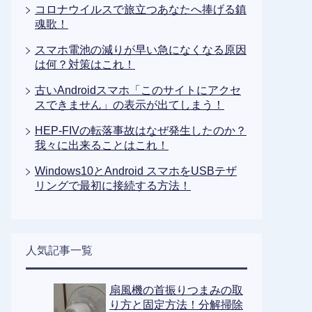
コロナウイルスで旅立つあなたへ捧げる鎮
魂歌！
スマホ電池の減りが早い急になくなる原因
は何？対策はこれ！
古いAndroidスマホ「このサイトにアクセ
スできません」の表示が出てしまう！
HEP-FIVの転落事故はなぜ発生したのか？
我々に出来ることはこれ！
Windows10とAndroid スマホをUSBテザ
リングで最初に接続する方法！
人気記事一覧
扇風機の首振りつまみの取
り方と固定方法！分解掃除