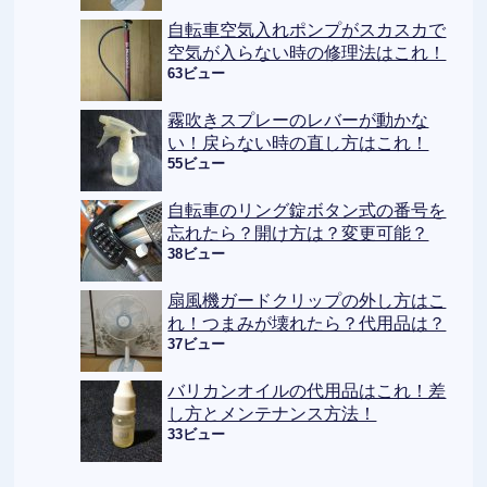
自転車空気入れポンプがスカスカで
空気が入らない時の修理法はこれ！
63ビュー
霧吹きスプレーのレバーが動かな
い！戻らない時の直し方はこれ！
55ビュー
自転車のリング錠ボタン式の番号を
忘れたら？開け方は？変更可能？
38ビュー
扇風機ガードクリップの外し方はこ
れ！つまみが壊れたら？代用品は？
37ビュー
バリカンオイルの代用品はこれ！差
し方とメンテナンス方法！
33ビュー