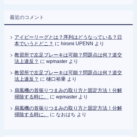
最近のコメント
アイビーリーグとは？序列はどうなっている？日
本でいうとどこ？
に
hiromi UPENN
より
教習所で左足ブレーキは可能？問題点は何？道交
法上違反？
に
wpmaster
より
教習所で左足ブレーキは可能？問題点は何？道交
法上違反？
に
樋口裕乗
より
扇風機の首振りつまみの取り方と固定方法！分解
掃除する時に。
に
wpmaster
より
扇風機の首振りつまみの取り方と固定方法！分解
掃除する時に。
に
なおはち
より