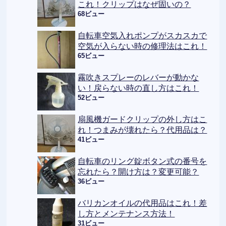
これ！クリップはなぜ固いの？
68ビュー
自転車空気入れポンプがスカスカで
空気が入らない時の修理法はこれ！
65ビュー
霧吹きスプレーのレバーが動かな
い！戻らない時の直し方はこれ！
52ビュー
扇風機ガードクリップの外し方はこ
れ！つまみが壊れたら？代用品は？
41ビュー
自転車のリング錠ボタン式の番号を
忘れたら？開け方は？変更可能？
36ビュー
バリカンオイルの代用品はこれ！差
し方とメンテナンス方法！
31ビュー