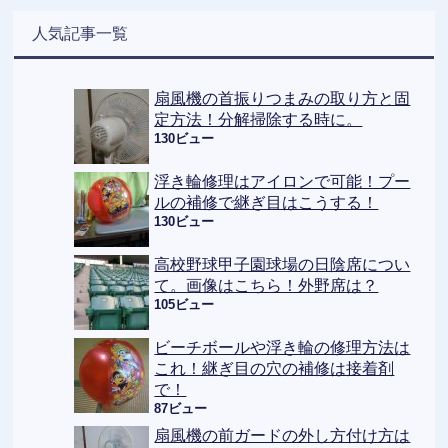
人気記事一覧
扇風機の首振りつまみの取り方と固
定方法！分解掃除する時に。
130ビュー
浮き輪修理はアイロンで可能！プー
ルの補修で継ぎ目はこうする！
130ビュー
高校野球甲子園球場の日陰席につい
て。画像はこちら！外野席は？
105ビュー
ビーチボールや浮き輪の修理方法は
これ！継ぎ目の穴の補修は接着剤
で！
87ビュー
扇風機の前ガードの外し方付け方は