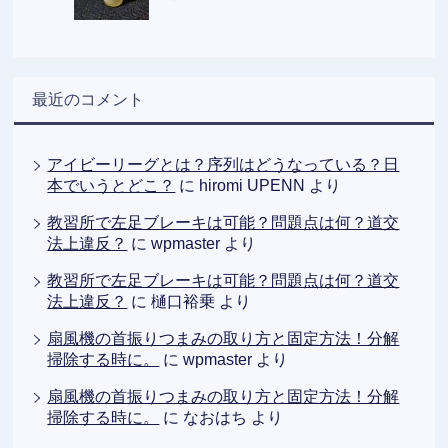
最近のコメント
アイビーリーグとは？序列はどうなっている？日
本でいうとどこ？
に
hiromi UPENN
より
教習所で左足ブレーキは可能？問題点は何？道交
法上違反？
に
wpmaster
より
教習所で左足ブレーキは可能？問題点は何？道交
法上違反？
に
樋口裕乗
より
扇風機の首振りつまみの取り方と固定方法！分解
掃除する時に。
に
wpmaster
より
扇風機の首振りつまみの取り方と固定方法！分解
掃除する時に。
に
なおはち
より