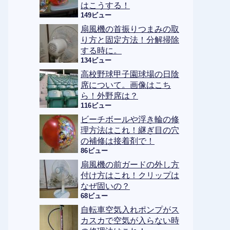
はこうする！
149ビュー
扇風機の首振りつまみの取
り方と固定方法！分解掃除
する時に。
134ビュー
高校野球甲子園球場の日陰
席について。画像はこち
ら！外野席は？
116ビュー
ビーチボールや浮き輪の修
理方法はこれ！継ぎ目の穴
の補修は接着剤で！
86ビュー
扇風機の前ガードの外し方
付け方はこれ！クリップは
なぜ固いの？
68ビュー
自転車空気入れポンプがス
カスカで空気が入らない時