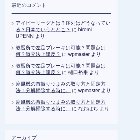
最近のコメント
アイビーリーグとは？序列はどうなってい
る？日本でいうとどこ？
に
hiromi
UPENN
より
教習所で左足ブレーキは可能？問題点は
何？道交法上違反？
に
wpmaster
より
教習所で左足ブレーキは可能？問題点は
何？道交法上違反？
に
樋口裕乗
より
扇風機の首振りつまみの取り方と固定方
法！分解掃除する時に。
に
wpmaster
より
扇風機の首振りつまみの取り方と固定方
法！分解掃除する時に。
に
なおはち
より
アーカイブ