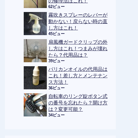
の修理法はこれ！
62ビュー
霧吹きスプレーのレバーが
動かない！戻らない時の直
し方はこれ！
45ビュー
扇風機ガードクリップの外
し方はこれ！つまみが壊れ
たら？代用品は？
39ビュー
バリカンオイルの代用品は
これ！差し方とメンテナン
ス方法！
36ビュー
自転車のリング錠ボタン式
の番号を忘れたら？開け方
は？変更可能？
34ビュー