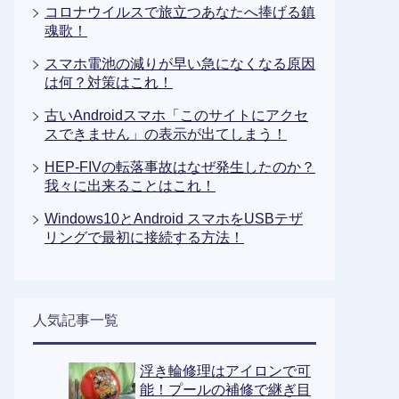
コロナウイルスで旅立つあなたへ捧げる鎮
魂歌！
スマホ電池の減りが早い急になくなる原因
は何？対策はこれ！
古いAndroidスマホ「このサイトにアクセ
スできません」の表示が出てしまう！
HEP-FIVの転落事故はなぜ発生したのか？
我々に出来ることはこれ！
Windows10とAndroid スマホをUSBテザ
リングで最初に接続する方法！
人気記事一覧
浮き輪修理はアイロンで可
能！プールの補修で継ぎ目