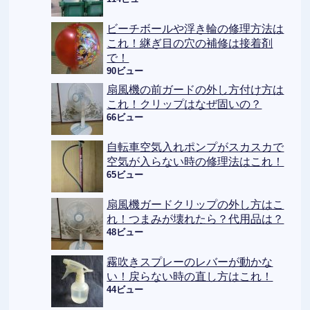
ビーチボールや浮き輪の修理方法は
これ！継ぎ目の穴の補修は接着剤
で！
90ビュー
扇風機の前ガードの外し方付け方は
これ！クリップはなぜ固いの？
66ビュー
自転車空気入れポンプがスカスカで
空気が入らない時の修理法はこれ！
65ビュー
扇風機ガードクリップの外し方はこ
れ！つまみが壊れたら？代用品は？
48ビュー
霧吹きスプレーのレバーが動かな
い！戻らない時の直し方はこれ！
44ビュー