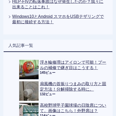
HEP-FIVの転落事故はなぜ発生したのか？我々に
出来ることはこれ！
Windows10とAndroid スマホをUSBテザリングで
最初に接続する方法！
人気記事一覧
浮き輪修理はアイロンで可能！プー
ルの補修で継ぎ目はこうする！
145ビュー
扇風機の首振りつまみの取り方と固
定方法！分解掃除する時に。
132ビュー
高校野球甲子園球場の日陰席につい
て。画像はこちら！外野席は？
114ビュー