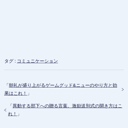
タグ :
コミュニケーション
「
朝礼が盛り上がるゲームグッド&ニューのやり方と効
果はこれ！
」
「
異動する部下への贈る言葉。激励送別式の開き方はこ
れ！
」