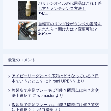
バリカンオイルの代用品はこれ！差
し方とメンテナンス方法！
35ビュー
自転車のリング錠ボタン式の番号を
忘れたら？開け方は？変更可能？
34ビュー
最近のコメント
アイビーリーグとは？序列はどうなっている？日
本でいうとどこ？
に
hiromi UPENN
より
教習所で左足ブレーキは可能？問題点は何？道交
法上違反？
に
wpmaster
より
教習所で左足ブレーキは可能？問題点は何？道交
法上違反？
に
樋口裕乗
より