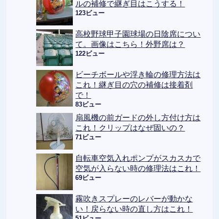
ルの補修で継ぎ目はこうする！
123ビュー
高校野球甲子園球場の日陰席につい
て。画像はこちら！外野席は？
122ビュー
ビーチボールや浮き輪の修理方法は
これ！継ぎ目の穴の補修は接着剤
で！
83ビュー
扇風機の前ガードの外し方付け方は
これ！クリップはなぜ固いの？
71ビュー
自転車空気入れポンプがスカスカで
空気が入らない時の修理法はこれ！
69ビュー
霧吹きスプレーのレバーが動かな
い！戻らない時の直し方はこれ！
51ビュー