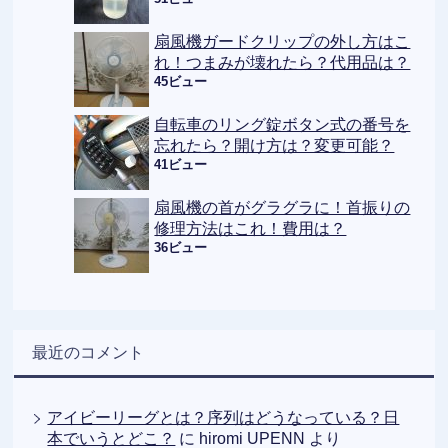
扇風機ガードクリップの外し方はこ
れ！つまみが壊れたら？代用品は？
45ビュー
自転車のリング錠ボタン式の番号を
忘れたら？開け方は？変更可能？
41ビュー
扇風機の首がグラグラに！首振りの
修理方法はこれ！費用は？
36ビュー
最近のコメント
アイビーリーグとは？序列はどうなっている？日
本でいうとどこ？
に
hiromi UPENN
より