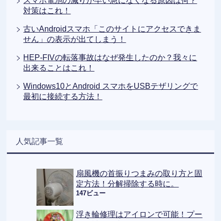
スマホ電池の減りが早い急になくなる原因は何？
対策はこれ！
古いAndroidスマホ「このサイトにアクセスできま
せん」の表示が出てしまう！
HEP-FIVの転落事故はなぜ発生したのか？我々に
出来ることはこれ！
Windows10とAndroid スマホをUSBテザリングで
最初に接続する方法！
人気記事一覧
扇風機の首振りつまみの取り方と固
定方法！分解掃除する時に。
147ビュー
浮き輪修理はアイロンで可能！プー