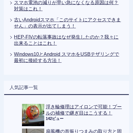
スマホ電池の減りが早い急になくなる原因は何？
対策はこれ！
古いAndroidスマホ「このサイトにアクセスできま
せん」の表示が出てしまう！
HEP-FIVの転落事故はなぜ発生したのか？我々に
出来ることはこれ！
Windows10とAndroid スマホをUSBテザリングで
最初に接続する方法！
人気記事一覧
浮き輪修理はアイロンで可能！プー
ルの補修で継ぎ目はこうする！
142ビュー
扇風機の首振りつまみの取り方と固