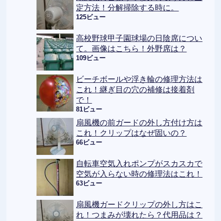
定方法！分解掃除する時に。
125ビュー
高校野球甲子園球場の日陰席につい
て。画像はこちら！外野席は？
109ビュー
ビーチボールや浮き輪の修理方法は
これ！継ぎ目の穴の補修は接着剤
で！
81ビュー
扇風機の前ガードの外し方付け方は
これ！クリップはなぜ固いの？
66ビュー
自転車空気入れポンプがスカスカで
空気が入らない時の修理法はこれ！
63ビュー
扇風機ガードクリップの外し方はこ
れ！つまみが壊れたら？代用品は？