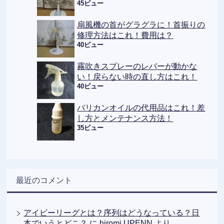
45ビュー
扇風機の首がグラグラに！首振りの
修理方法はこれ！費用は？
40ビュー
霧吹きスプレーのレバーが動かな
い！戻らない時の直し方はこれ！
40ビュー
バリカンオイルの代用品はこれ！差
し方とメンテナンス方法！
35ビュー
最近のコメント
アイビーリーグとは？序列はどうなっている？日
本でいうとどこ？
に
hiromi UPENN
より