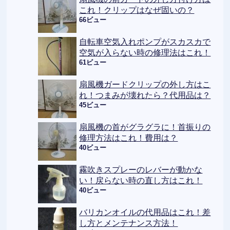
これ！クリップはなぜ固いの？
66ビュー
自転車空気入れポンプがスカスカで
空気が入らない時の修理法はこれ！
61ビュー
扇風機ガードクリップの外し方はこ
れ！つまみが壊れたら？代用品は？
45ビュー
扇風機の首がグラグラに！首振りの
修理方法はこれ！費用は？
40ビュー
霧吹きスプレーのレバーが動かな
い！戻らない時の直し方はこれ！
40ビュー
バリカンオイルの代用品はこれ！差
し方とメンテナンス方法！