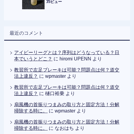
35ビュー
最近のコメント
アイビーリーグとは？序列はどうなっている？日
本でいうとどこ？
に
hiromi UPENN
より
教習所で左足ブレーキは可能？問題点は何？道交
法上違反？
に
wpmaster
より
教習所で左足ブレーキは可能？問題点は何？道交
法上違反？
に
樋口裕乗
より
扇風機の首振りつまみの取り方と固定方法！分解
掃除する時に。
に
wpmaster
より
扇風機の首振りつまみの取り方と固定方法！分解
掃除する時に。
に
なおはち
より