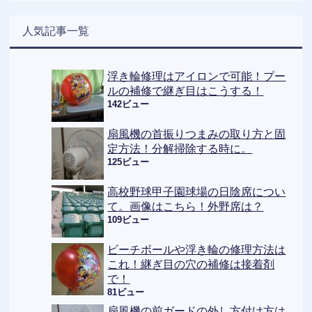
人気記事一覧
浮き輪修理はアイロンで可能！プー
ルの補修で継ぎ目はこうする！
142ビュー
扇風機の首振りつまみの取り方と固
定方法！分解掃除する時に。
125ビュー
高校野球甲子園球場の日陰席につい
て。画像はこちら！外野席は？
109ビュー
ビーチボールや浮き輪の修理方法は
これ！継ぎ目の穴の補修は接着剤
で！
81ビュー
扇風機の前ガードの外し方付け方は