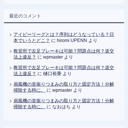
最近のコメント
アイビーリーグとは？序列はどうなっている？日
本でいうとどこ？
に
hiromi UPENN
より
教習所で左足ブレーキは可能？問題点は何？道交
法上違反？
に
wpmaster
より
教習所で左足ブレーキは可能？問題点は何？道交
法上違反？
に
樋口裕乗
より
扇風機の首振りつまみの取り方と固定方法！分解
掃除する時に。
に
wpmaster
より
扇風機の首振りつまみの取り方と固定方法！分解
掃除する時に。
に
なおはち
より