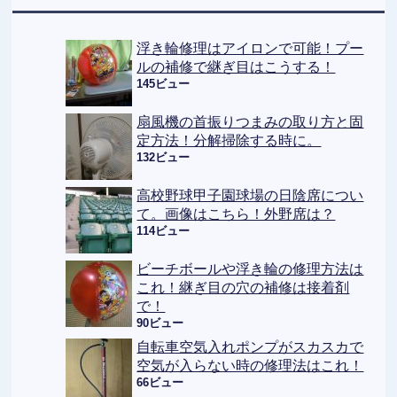
浮き輪修理はアイロンで可能！プー
ルの補修で継ぎ目はこうする！
145ビュー
扇風機の首振りつまみの取り方と固
定方法！分解掃除する時に。
132ビュー
高校野球甲子園球場の日陰席につい
て。画像はこちら！外野席は？
114ビュー
ビーチボールや浮き輪の修理方法は
これ！継ぎ目の穴の補修は接着剤
で！
90ビュー
自転車空気入れポンプがスカスカで
空気が入らない時の修理法はこれ！
66ビュー