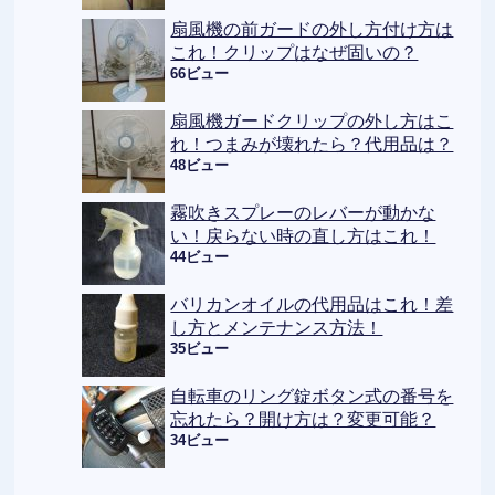
扇風機の前ガードの外し方付け方は
これ！クリップはなぜ固いの？
66ビュー
扇風機ガードクリップの外し方はこ
れ！つまみが壊れたら？代用品は？
48ビュー
霧吹きスプレーのレバーが動かな
い！戻らない時の直し方はこれ！
44ビュー
バリカンオイルの代用品はこれ！差
し方とメンテナンス方法！
35ビュー
自転車のリング錠ボタン式の番号を
忘れたら？開け方は？変更可能？
34ビュー