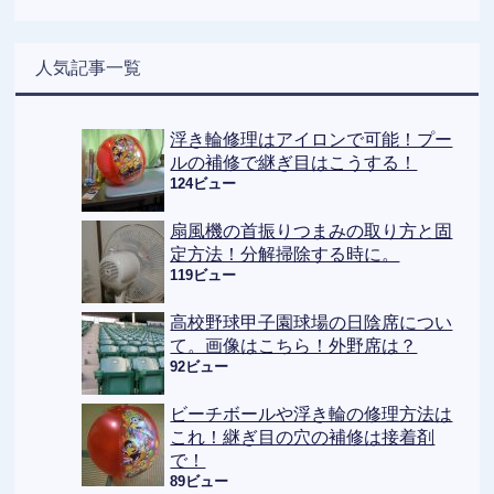
人気記事一覧
浮き輪修理はアイロンで可能！プー
ルの補修で継ぎ目はこうする！
124ビュー
扇風機の首振りつまみの取り方と固
定方法！分解掃除する時に。
119ビュー
高校野球甲子園球場の日陰席につい
て。画像はこちら！外野席は？
92ビュー
ビーチボールや浮き輪の修理方法は
これ！継ぎ目の穴の補修は接着剤
で！
89ビュー