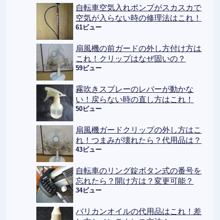
自転車空気入れポンプがスカスカで
空気が入らない時の修理法はこれ！
61ビュー
扇風機の前ガードの外し方付け方は
これ！クリップはなぜ固いの？
59ビュー
霧吹きスプレーのレバーが動かな
い！戻らない時の直し方はこれ！
50ビュー
扇風機ガードクリップの外し方はこ
れ！つまみが壊れたら？代用品は？
43ビュー
自転車のリング錠ボタン式の番号を
忘れたら？開け方は？変更可能？
34ビュー
バリカンオイルの代用品はこれ！差