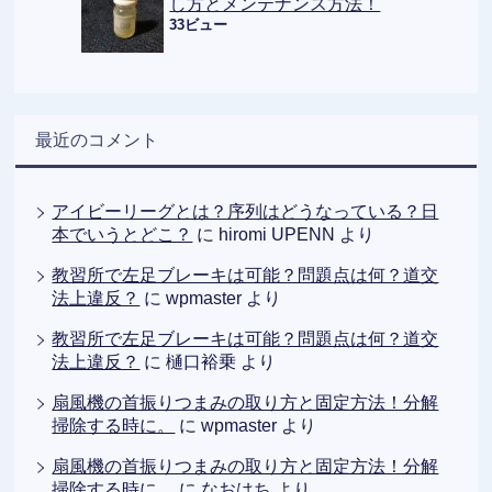
し方とメンテナンス方法！
33ビュー
最近のコメント
アイビーリーグとは？序列はどうなっている？日
本でいうとどこ？
に
hiromi UPENN
より
教習所で左足ブレーキは可能？問題点は何？道交
法上違反？
に
wpmaster
より
教習所で左足ブレーキは可能？問題点は何？道交
法上違反？
に
樋口裕乗
より
扇風機の首振りつまみの取り方と固定方法！分解
掃除する時に。
に
wpmaster
より
扇風機の首振りつまみの取り方と固定方法！分解
掃除する時に。
に
なおはち
より