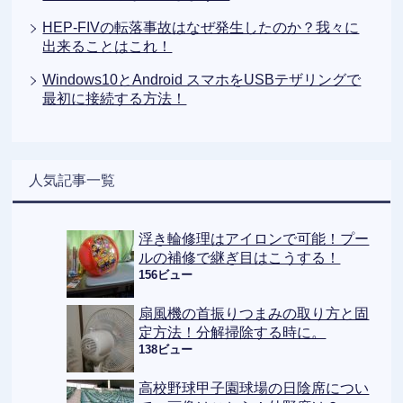
HEP-FIVの転落事故はなぜ発生したのか？我々に
出来ることはこれ！
Windows10とAndroid スマホをUSBテザリングで
最初に接続する方法！
人気記事一覧
浮き輪修理はアイロンで可能！プー
ルの補修で継ぎ目はこうする！
156ビュー
扇風機の首振りつまみの取り方と固
定方法！分解掃除する時に。
138ビュー
高校野球甲子園球場の日陰席につい