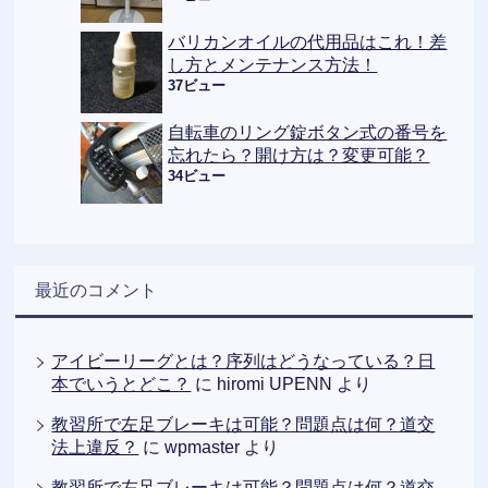
バリカンオイルの代用品はこれ！差
し方とメンテナンス方法！
37ビュー
自転車のリング錠ボタン式の番号を
忘れたら？開け方は？変更可能？
34ビュー
最近のコメント
アイビーリーグとは？序列はどうなっている？日
本でいうとどこ？
に
hiromi UPENN
より
教習所で左足ブレーキは可能？問題点は何？道交
法上違反？
に
wpmaster
より
教習所で左足ブレーキは可能？問題点は何？道交