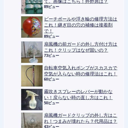
て。画像はこちら！外野席は？
89ビュー
ビーチボールや浮き輪の修理方法は
これ！継ぎ目の穴の補修は接着剤
で！
89ビュー
扇風機の前ガードの外し方付け方は
これ！クリップはなぜ固いの？
73ビュー
自転車空気入れポンプがスカスカで
空気が入らない時の修理法はこれ！
60ビュー
霧吹きスプレーのレバーが動かな
い！戻らない時の直し方はこれ！
50ビュー
扇風機ガードクリップの外し方はこ
れ！つまみが壊れたら？代用品は？
43ビュー