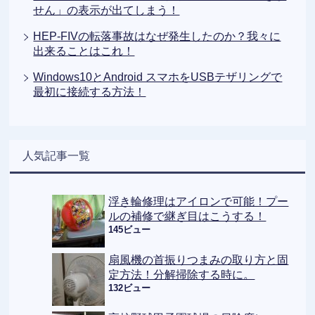
せん」の表示が出てしまう！
HEP-FIVの転落事故はなぜ発生したのか？我々に
出来ることはこれ！
Windows10とAndroid スマホをUSBテザリングで
最初に接続する方法！
人気記事一覧
浮き輪修理はアイロンで可能！プー
ルの補修で継ぎ目はこうする！
145ビュー
扇風機の首振りつまみの取り方と固
定方法！分解掃除する時に。
132ビュー