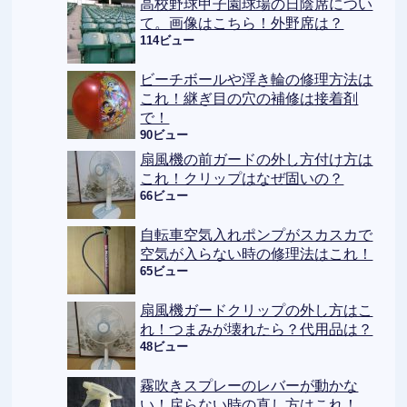
高校野球甲子園球場の日陰席につい
て。画像はこちら！外野席は？
114ビュー
ビーチボールや浮き輪の修理方法は
これ！継ぎ目の穴の補修は接着剤
で！
90ビュー
扇風機の前ガードの外し方付け方は
これ！クリップはなぜ固いの？
66ビュー
自転車空気入れポンプがスカスカで
空気が入らない時の修理法はこれ！
65ビュー
扇風機ガードクリップの外し方はこ
れ！つまみが壊れたら？代用品は？
48ビュー
霧吹きスプレーのレバーが動かな
い！戻らない時の直し方はこれ！