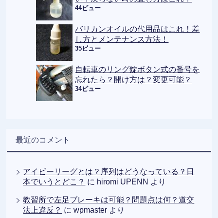
44ビュー
バリカンオイルの代用品はこれ！差
し方とメンテナンス方法！
35ビュー
自転車のリング錠ボタン式の番号を
忘れたら？開け方は？変更可能？
34ビュー
最近のコメント
アイビーリーグとは？序列はどうなっている？日
本でいうとどこ？
に
hiromi UPENN
より
教習所で左足ブレーキは可能？問題点は何？道交
法上違反？
に
wpmaster
より