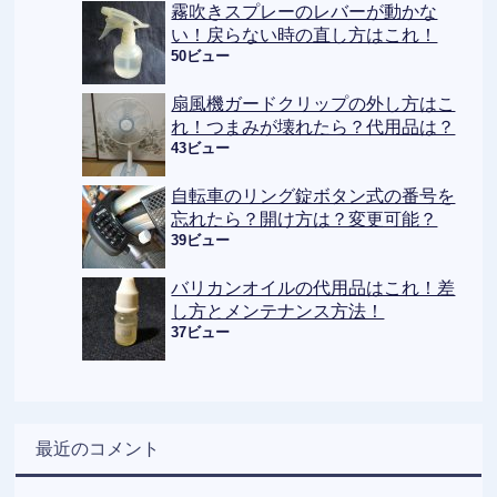
霧吹きスプレーのレバーが動かな
い！戻らない時の直し方はこれ！
50ビュー
扇風機ガードクリップの外し方はこ
れ！つまみが壊れたら？代用品は？
43ビュー
自転車のリング錠ボタン式の番号を
忘れたら？開け方は？変更可能？
39ビュー
バリカンオイルの代用品はこれ！差
し方とメンテナンス方法！
37ビュー
最近のコメント