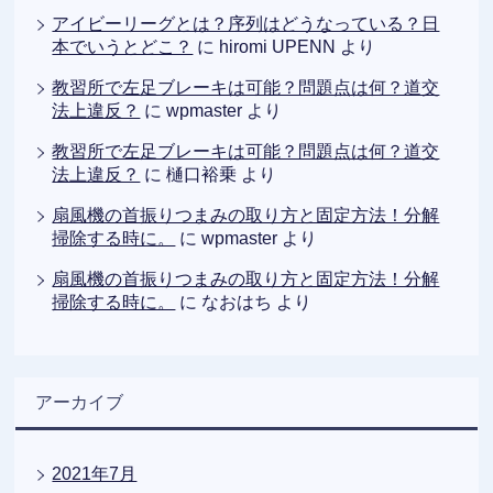
アイビーリーグとは？序列はどうなっている？日
本でいうとどこ？
に
hiromi UPENN
より
教習所で左足ブレーキは可能？問題点は何？道交
法上違反？
に
wpmaster
より
教習所で左足ブレーキは可能？問題点は何？道交
法上違反？
に
樋口裕乗
より
扇風機の首振りつまみの取り方と固定方法！分解
掃除する時に。
に
wpmaster
より
扇風機の首振りつまみの取り方と固定方法！分解
掃除する時に。
に
なおはち
より
アーカイブ
2021年7月