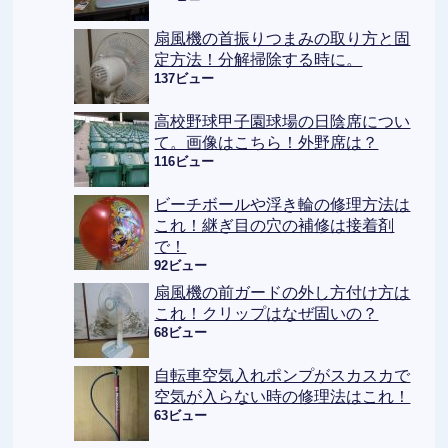
扇風機の首振りつまみの取り方と固
定方法！分解掃除する時に。
137ビュー
高校野球甲子園球場の日陰席につい
て。画像はこちら！外野席は？
116ビュー
ビーチボールや浮き輪の修理方法は
これ！継ぎ目の穴の補修は接着剤
で！
92ビュー
扇風機の前ガードの外し方付け方は
これ！クリップはなぜ固いの？
68ビュー
自転車空気入れポンプがスカスカで
空気が入らない時の修理法はこれ！
63ビュー