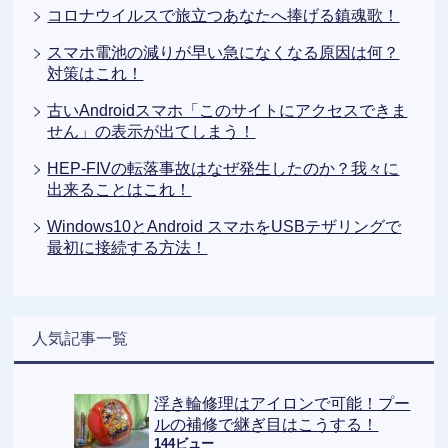
コロナウイルスで旅立つあなたへ捧げる鎮魂歌！
スマホ電池の減りが早い急になくなる原因は何？
対策はこれ！
古いAndroidスマホ「このサイトにアクセスできま
せん」の表示が出てしまう！
HEP-FIVの転落事故はなぜ発生したのか？我々に
出来ることはこれ！
Windows10とAndroid スマホをUSBテザリングで
最初に接続する方法！
人気記事一覧
浮き輪修理はアイロンで可能！プー
ルの補修で継ぎ目はこうする！
144ビュー