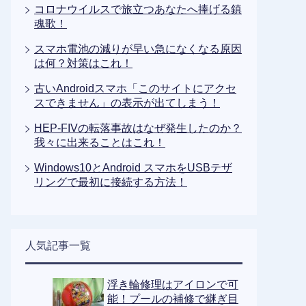
コロナウイルスで旅立つあなたへ捧げる鎮
魂歌！
スマホ電池の減りが早い急になくなる原因
は何？対策はこれ！
古いAndroidスマホ「このサイトにアクセ
スできません」の表示が出てしまう！
HEP-FIVの転落事故はなぜ発生したのか？
我々に出来ることはこれ！
Windows10とAndroid スマホをUSBテザ
リングで最初に接続する方法！
人気記事一覧
浮き輪修理はアイロンで可
能！プールの補修で継ぎ目