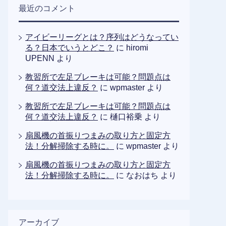
最近のコメント
アイビーリーグとは？序列はどうなってい
る？日本でいうとどこ？
に
hiromi
UPENN
より
教習所で左足ブレーキは可能？問題点は
何？道交法上違反？
に
wpmaster
より
教習所で左足ブレーキは可能？問題点は
何？道交法上違反？
に
樋口裕乗
より
扇風機の首振りつまみの取り方と固定方
法！分解掃除する時に。
に
wpmaster
より
扇風機の首振りつまみの取り方と固定方
法！分解掃除する時に。
に
なおはち
より
アーカイブ