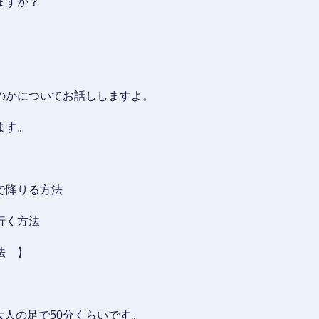
ますか？
のかについてお話ししますよ。
ます。
で降りる方法
行く方法
法 】
大人の足で50分くらいです。