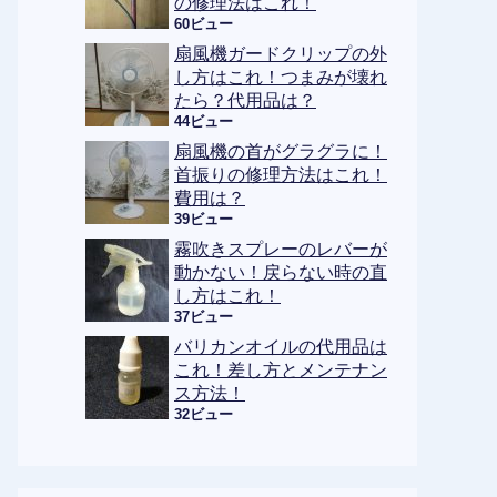
の修理法はこれ！
60ビュー
扇風機ガードクリップの外
し方はこれ！つまみが壊れ
たら？代用品は？
44ビュー
扇風機の首がグラグラに！
首振りの修理方法はこれ！
費用は？
39ビュー
霧吹きスプレーのレバーが
動かない！戻らない時の直
し方はこれ！
37ビュー
バリカンオイルの代用品は
これ！差し方とメンテナン
ス方法！
32ビュー