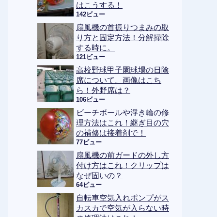
はこうする！
142ビュー
扇風機の首振りつまみの取
り方と固定方法！分解掃除
する時に。
121ビュー
高校野球甲子園球場の日陰
席について。画像はこち
ら！外野席は？
106ビュー
ビーチボールや浮き輪の修
理方法はこれ！継ぎ目の穴
の補修は接着剤で！
77ビュー
扇風機の前ガードの外し方
付け方はこれ！クリップは
なぜ固いの？
64ビュー
自転車空気入れポンプがス
カスカで空気が入らない時