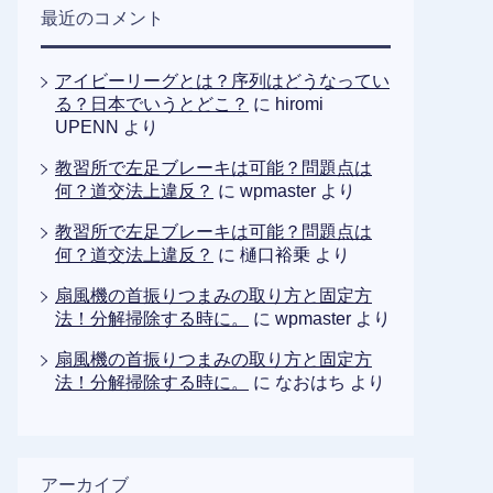
最近のコメント
アイビーリーグとは？序列はどうなってい
る？日本でいうとどこ？
に
hiromi
UPENN
より
教習所で左足ブレーキは可能？問題点は
何？道交法上違反？
に
wpmaster
より
教習所で左足ブレーキは可能？問題点は
何？道交法上違反？
に
樋口裕乗
より
扇風機の首振りつまみの取り方と固定方
法！分解掃除する時に。
に
wpmaster
より
扇風機の首振りつまみの取り方と固定方
法！分解掃除する時に。
に
なおはち
より
アーカイブ