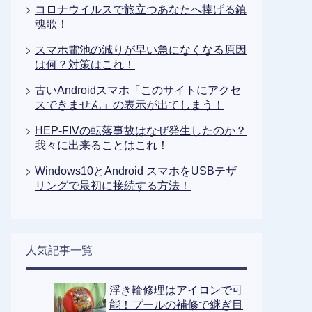
コロナウイルスで旅立つあなたへ捧げる鎮
魂歌！
スマホ電池の減りが早い急になくなる原因
は何？対策はこれ！
古いAndroidスマホ「このサイトにアクセ
スできません」の表示が出てしまう！
HEP-FIVの転落事故はなぜ発生したのか？
我々に出来ることはこれ！
Windows10とAndroid スマホをUSBテザ
リングで最初に接続する方法！
人気記事一覧
浮き輪修理はアイロンで可
能！プールの補修で継ぎ目