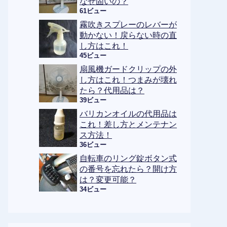
なぜ固いの？
61ビュー
霧吹きスプレーのレバーが
動かない！戻らない時の直
し方はこれ！
45ビュー
扇風機ガードクリップの外
し方はこれ！つまみが壊れ
たら？代用品は？
39ビュー
バリカンオイルの代用品は
これ！差し方とメンテナン
ス方法！
36ビュー
自転車のリング錠ボタン式
の番号を忘れたら？開け方
は？変更可能？
34ビュー