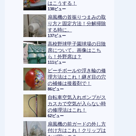
はこうする！
138ビュー
扇風機の首振りつまみの取
り方と固定方法！分解掃除
する時に。
137ビュー
高校野球甲子園球場の日陰
席について。画像はこち
ら！外野席は？
111ビュー
ビーチボールや浮き輪の修
理方法はこれ！継ぎ目の穴
の補修は接着剤で！
86ビュー
自転車空気入れポンプがス
カスカで空気が入らない時
の修理法はこれ！
62ビュー
扇風機の前ガードの外し方
付け方はこれ！クリップは