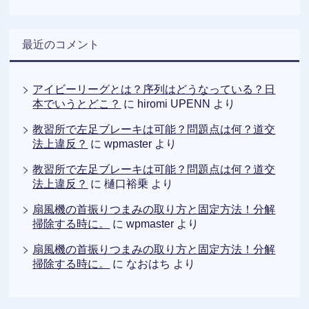
最近のコメント
アイビーリーグとは？序列はどうなっている？日
本でいうとどこ？
に
hiromi UPENN
より
教習所で左足ブレーキは可能？問題点は何？道交
法上違反？
に
wpmaster
より
教習所で左足ブレーキは可能？問題点は何？道交
法上違反？
に
樋口裕乗
より
扇風機の首振りつまみの取り方と固定方法！分解
掃除する時に。
に
wpmaster
より
扇風機の首振りつまみの取り方と固定方法！分解
掃除する時に。
に
なおはち
より