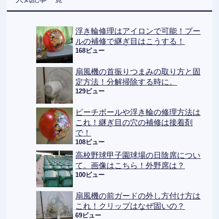
浮き輪修理はアイロンで可能！プー
ルの補修で継ぎ目はこうする！
168ビュー
扇風機の首振りつまみの取り方と固
定方法！分解掃除する時に。
129ビュー
ビーチボールや浮き輪の修理方法は
これ！継ぎ目の穴の補修は接着剤
で！
108ビュー
高校野球甲子園球場の日陰席につい
て。画像はこちら！外野席は？
100ビュー
扇風機の前ガードの外し方付け方は
これ！クリップはなぜ固いの？
69ビュー