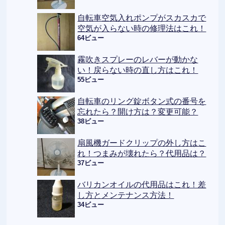
自転車空気入れポンプがスカスカで
空気が入らない時の修理法はこれ！
64ビュー
霧吹きスプレーのレバーが動かな
い！戻らない時の直し方はこれ！
55ビュー
自転車のリング錠ボタン式の番号を
忘れたら？開け方は？変更可能？
38ビュー
扇風機ガードクリップの外し方はこ
れ！つまみが壊れたら？代用品は？
37ビュー
バリカンオイルの代用品はこれ！差
し方とメンテナンス方法！
34ビュー