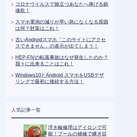
コロナウイルスで旅立つあなたへ捧げる鎮
魂歌！
スマホ電池の減りが早い急になくなる原因
は何？対策はこれ！
古いAndroidスマホ「このサイトにアクセ
スできません」の表示が出てしまう！
HEP-FIVの転落事故はなぜ発生したのか？
我々に出来ることはこれ！
Windows10とAndroid スマホをUSBテザ
リングで最初に接続する方法！
人気記事一覧
浮き輪修理はアイロンで可
能！プールの補修で継ぎ目