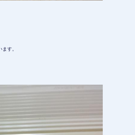
。
います。