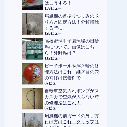
はこうする！
139ビュー
扇風機の首振りつまみの取
り方と固定方法！分解掃除
する時に。
126ビュー
高校野球甲子園球場の日陰
席について。画像はこち
ら！外野席は？
112ビュー
ビーチボールや浮き輪の修
理方法はこれ！継ぎ目の穴
の補修は接着剤で！
87ビュー
自転車空気入れポンプがス
カスカで空気が入らない時
の修理法はこれ！
62ビュー
扇風機の前ガードの外し方
付け方はこれ！クリップは