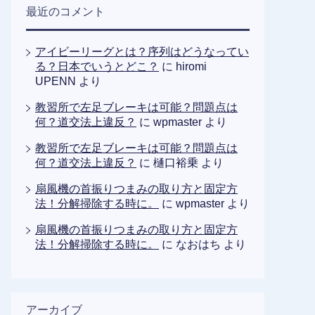
最近のコメント
アイビーリーグとは？序列はどうなってい
る？日本でいうとどこ？
に
hiromi
UPENN
より
教習所で左足ブレーキは可能？問題点は
何？道交法上違反？
に
wpmaster
より
教習所で左足ブレーキは可能？問題点は
何？道交法上違反？
に
樋口裕乗
より
扇風機の首振りつまみの取り方と固定方
法！分解掃除する時に。
に
wpmaster
より
扇風機の首振りつまみの取り方と固定方
法！分解掃除する時に。
に
なおはち
より
アーカイブ