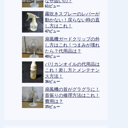
なぜ固いの？
61ビュー
霧吹きスプレーのレバーが
動かない！戻らない時の直
し方はこれ！
47ビュー
扇風機ガードクリップの外
し方はこれ！つまみが壊れ
たら？代用品は？
40ビュー
バリカンオイルの代用品は
これ！差し方とメンテナン
ス方法！
36ビュー
扇風機の首がグラグラに！
首振りの修理方法はこれ！
費用は？
35ビュー