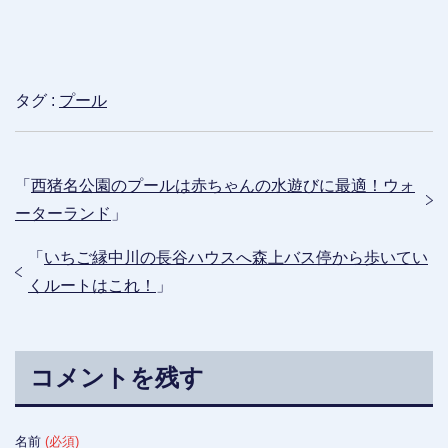
タグ :
プール
「
西猪名公園のプールは赤ちゃんの水遊びに最適！ウォ
ーターランド
」
「
いちご縁中川の長谷ハウスへ森上バス停から歩いてい
くルートはこれ！
」
コメントを残す
名前
(必須)