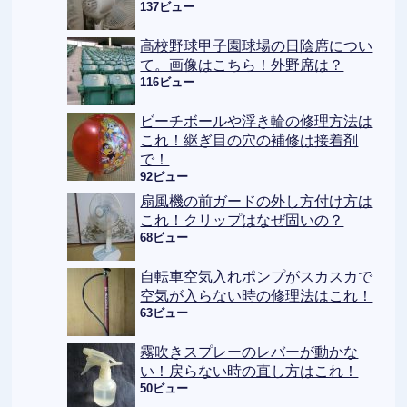
137ビュー
高校野球甲子園球場の日陰席につい
て。画像はこちら！外野席は？
116ビュー
ビーチボールや浮き輪の修理方法は
これ！継ぎ目の穴の補修は接着剤
で！
92ビュー
扇風機の前ガードの外し方付け方は
これ！クリップはなぜ固いの？
68ビュー
自転車空気入れポンプがスカスカで
空気が入らない時の修理法はこれ！
63ビュー
霧吹きスプレーのレバーが動かな
い！戻らない時の直し方はこれ！
50ビュー