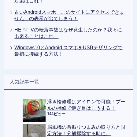
対策はこれ！
古いAndroidスマホ「このサイトにアクセスできま
せん」の表示が出てしまう！
HEP-FIVの転落事故はなぜ発生したのか？我々に
出来ることはこれ！
Windows10とAndroid スマホをUSBテザリングで
最初に接続する方法！
人気記事一覧
浮き輪修理はアイロンで可能！プー
ルの補修で継ぎ目はこうする！
144ビュー
扇風機の首振りつまみの取り方と固
定方法！分解掃除する時に。