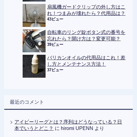
扇風機ガードクリップの外し方はこ
れ！つまみが壊れたら？代用品は？
43ビュー
自転車のリング錠ボタン式の番号を
忘れたら？開け方は？変更可能？
39ビュー
バリカンオイルの代用品はこれ！差
し方とメンテナンス方法！
37ビュー
最近のコメント
アイビーリーグとは？序列はどうなっている？日
本でいうとどこ？
に
hiromi UPENN
より