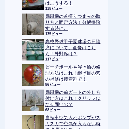
はこうする！
138ビュー
扇風機の首振りつまみの取
り方と固定方法！分解掃除
する時に。
135ビュー
高校野球甲子園球場の日陰
席について。画像はこち
ら！外野席は？
117ビュー
ビーチボールや浮き輪の修
理方法はこれ！継ぎ目の穴
の補修は接着剤で！
86ビュー
扇風機の前ガードの外し方
付け方はこれ！クリップは
なぜ固いの？
68ビュー
自転車空気入れポンプがス
カスカで空気が入らない時