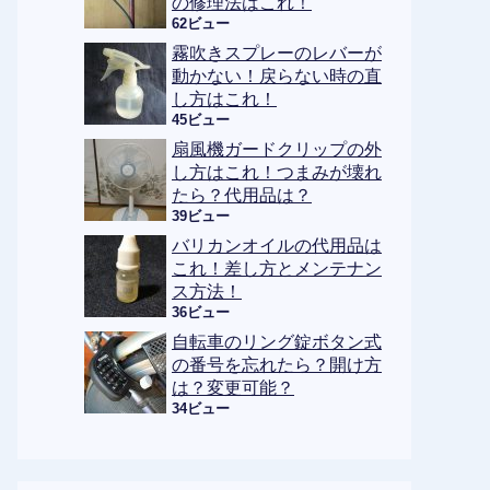
の修理法はこれ！
62ビュー
霧吹きスプレーのレバーが
動かない！戻らない時の直
し方はこれ！
45ビュー
扇風機ガードクリップの外
し方はこれ！つまみが壊れ
たら？代用品は？
39ビュー
バリカンオイルの代用品は
これ！差し方とメンテナン
ス方法！
36ビュー
自転車のリング錠ボタン式
の番号を忘れたら？開け方
は？変更可能？
34ビュー