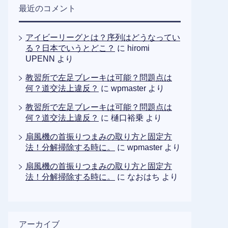
最近のコメント
アイビーリーグとは？序列はどうなってい
る？日本でいうとどこ？
に
hiromi
UPENN
より
教習所で左足ブレーキは可能？問題点は
何？道交法上違反？
に
wpmaster
より
教習所で左足ブレーキは可能？問題点は
何？道交法上違反？
に
樋口裕乗
より
扇風機の首振りつまみの取り方と固定方
法！分解掃除する時に。
に
wpmaster
より
扇風機の首振りつまみの取り方と固定方
法！分解掃除する時に。
に
なおはち
より
アーカイブ