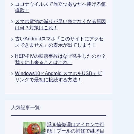
コロナウイルスで旅立つあなたへ捧げる鎮
魂歌！
スマホ電池の減りが早い急になくなる原因
は何？対策はこれ！
古いAndroidスマホ「このサイトにアクセ
スできません」の表示が出てしまう！
HEP-FIVの転落事故はなぜ発生したのか？
我々に出来ることはこれ！
Windows10とAndroid スマホをUSBテザ
リングで最初に接続する方法！
人気記事一覧
浮き輪修理はアイロンで可
能！プールの補修で継ぎ目