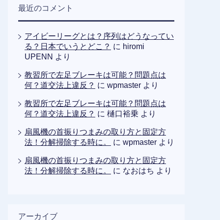
最近のコメント
アイビーリーグとは？序列はどうなってい
る？日本でいうとどこ？
に
hiromi
UPENN
より
教習所で左足ブレーキは可能？問題点は
何？道交法上違反？
に
wpmaster
より
教習所で左足ブレーキは可能？問題点は
何？道交法上違反？
に
樋口裕乗
より
扇風機の首振りつまみの取り方と固定方
法！分解掃除する時に。
に
wpmaster
より
扇風機の首振りつまみの取り方と固定方
法！分解掃除する時に。
に
なおはち
より
アーカイブ