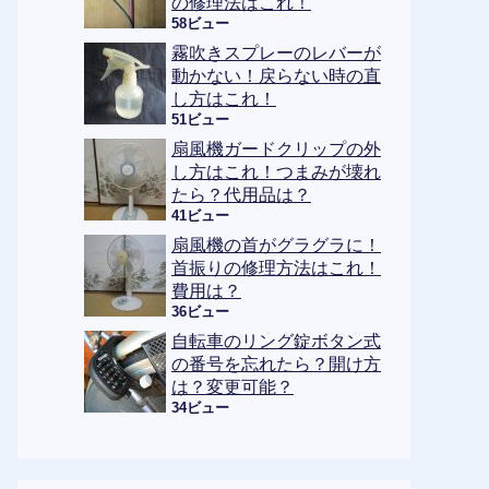
の修理法はこれ！
58ビュー
霧吹きスプレーのレバーが
動かない！戻らない時の直
し方はこれ！
51ビュー
扇風機ガードクリップの外
し方はこれ！つまみが壊れ
たら？代用品は？
41ビュー
扇風機の首がグラグラに！
首振りの修理方法はこれ！
費用は？
36ビュー
自転車のリング錠ボタン式
の番号を忘れたら？開け方
は？変更可能？
34ビュー