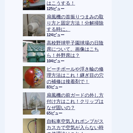
はこうする！
125ビュー
扇風機の首振りつまみの取
り方と固定方法！分解掃除
する時に。
124ビュー
高校野球甲子園球場の日陰
席について。画像はこち
ら！外野席は？
104ビュー
ビーチボールや浮き輪の修
理方法はこれ！継ぎ目の穴
の補修は接着剤で！
83ビュー
扇風機の前ガードの外し方
付け方はこれ！クリップは
なぜ固いの？
65ビュー
自転車空気入れポンプがス
カスカで空気が入らない時