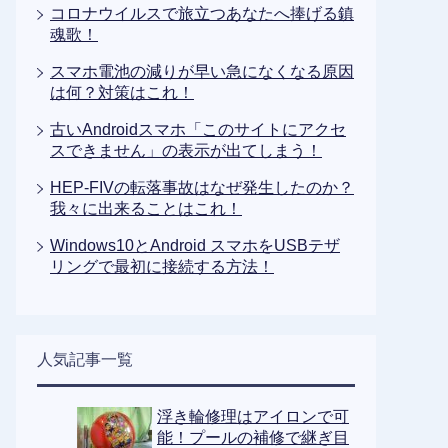
コロナウイルスで旅立つあなたへ捧げる鎮
魂歌！
スマホ電池の減りが早い急になくなる原因
は何？対策はこれ！
古いAndroidスマホ「このサイトにアクセ
スできません」の表示が出てしまう！
HEP-FIVの転落事故はなぜ発生したのか？
我々に出来ることはこれ！
Windows10とAndroid スマホをUSBテザ
リングで最初に接続する方法！
人気記事一覧
浮き輪修理はアイロンで可
能！プールの補修で継ぎ目